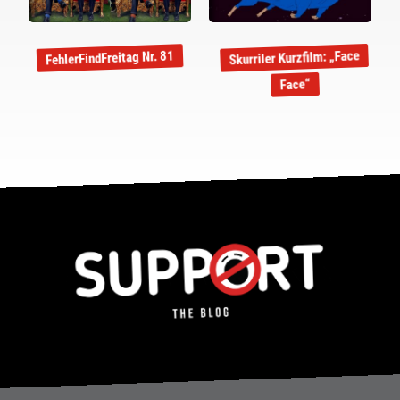
Skurriler Kurzfilm: „Face
FehlerFindFreitag Nr. 81
Face“