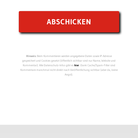
Hinweis:
Beim Kommentieren werden angegebene Daten sowie IP-Adresse
gespeichert und Cookies gesetzt (öffentlich sichtbar sind nur Name, Website und
Kommentar). Alle Datenschutz-Infos gibt es
hier
. Dank Cache/Spam-Filter sind
Kommentare manchmal nicht direkt nach Veröffentlichung sichtbar (aber da, keine
Angst).