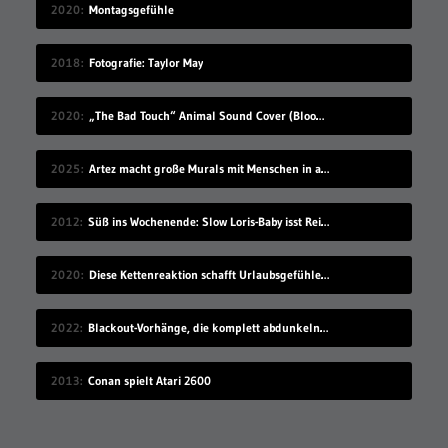
2020
Montagsgefühle
2018
Fotografie: Taylor May
2020
„The Bad Touch“ Animal Sound Cover (Blood Hound Gang)
2025
Artez macht große Murals mit Menschen in akrobatischen Posen
2012
Süß ins Wochenende: Slow Loris-Baby isst Reiskugel
2020
Diese Kettenreaktion schafft Urlaubsgefühle zuhause
2022
Blackout-Vorhänge, die komplett abdunkeln & gar kein Licht durchlassen
2013
Conan spielt Atari 2600