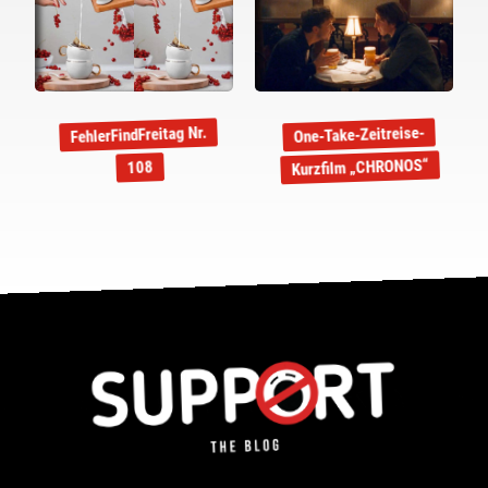
FehlerFindFreitag Nr.
One-Take-Zeitreise-
Kurzfilm „CHRONOS“
108