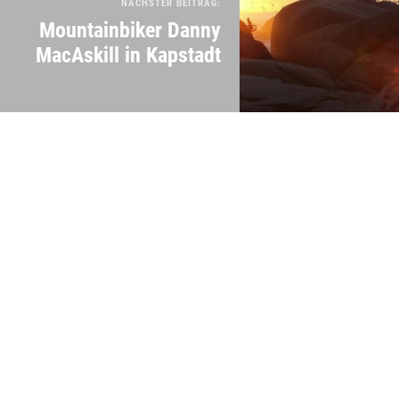
NÄCHSTER BEITRAG:
Mountainbiker Danny
MacAskill in Kapstadt