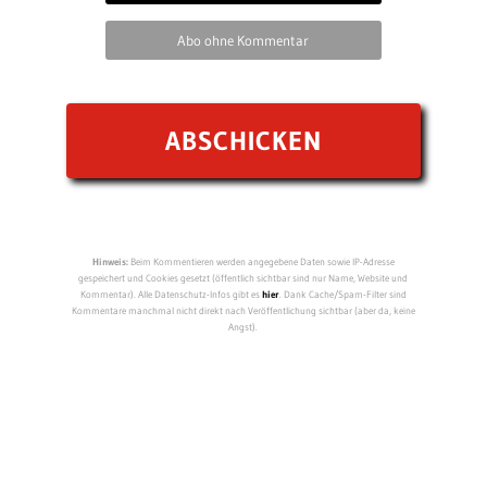
Abo ohne Kommentar
Hinweis:
Beim Kommentieren werden angegebene Daten sowie IP-Adresse
gespeichert und Cookies gesetzt (öffentlich sichtbar sind nur Name, Website und
Kommentar). Alle Datenschutz-Infos gibt es
hier
. Dank Cache/Spam-Filter sind
Kommentare manchmal nicht direkt nach Veröffentlichung sichtbar (aber da, keine
Angst).