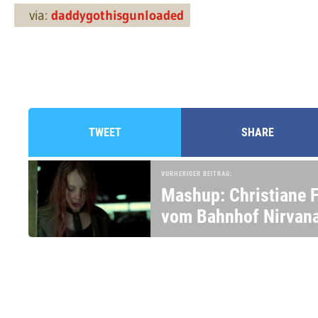
via:
daddygothisgunloaded
TWEET
SHARE
VORHERIGER BEITRAG:
Mashup: Christiane F
vom Bahnhof Nirvan