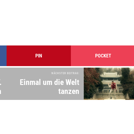
PIN
POCKET
NÄCHSTER BEITRAG:
.
Einmal um die Welt
a
tanzen