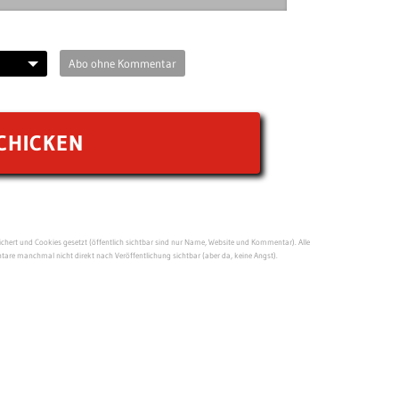
Abo ohne Kommentar
ert und Cookies gesetzt (öffentlich sichtbar sind nur Name, Website und Kommentar). Alle
re manchmal nicht direkt nach Veröffentlichung sichtbar (aber da, keine Angst).