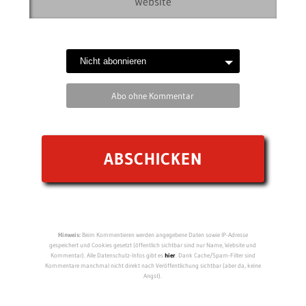
Abo ohne Kommentar
Hinweis:
Beim Kommentieren werden angegebene Daten sowie IP-Adresse
gespeichert und Cookies gesetzt (öffentlich sichtbar sind nur Name, Website und
Kommentar). Alle Datenschutz-Infos gibt es
hier
. Dank Cache/Spam-Filter sind
Kommentare manchmal nicht direkt nach Veröffentlichung sichtbar (aber da, keine
Angst).