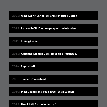
2025
Windows-XP-Sandalen: Crocs im Retro-Design
2019
kurzweil-ICH: Das Lumpenpack im Interview
2011
Kleinigkeiten
2015
Cristiano Ronaldo verkleidet als Straßenfußballer
2014
Rigsketball
2009
Trailer: Zombieland
2010
Mashup: Bill and Ted’s Excellent Inception
2015
Hund hält Ballon in der Luft