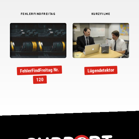
FEHLERFINDFREITAG
KURZFILME
FehlerFindFreitag Nr.
Lügendetektor
120