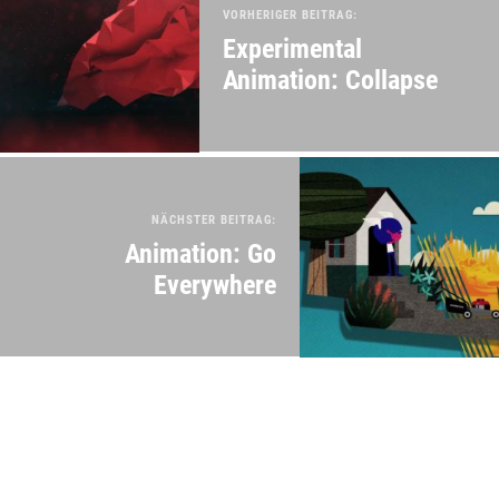
VORHERIGER BEITRAG:
Experimental
Animation: Collapse
NÄCHSTER BEITRAG:
Animation: Go
Everywhere