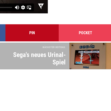
PIN
POCKET
NÄCHSTER BEITRAG:
Sega's neues Urinal-
Spiel