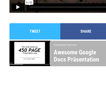
TWEET
SHARE
VORHERIGER BEITRAG:
Awesome Google
Docs Präsentation