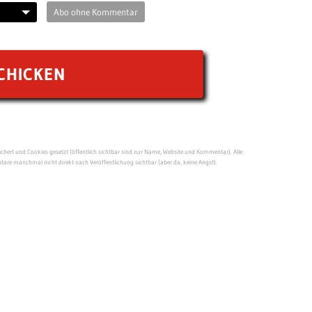
Abo ohne Kommentar
ert und Cookies gesetzt (öffentlich sichtbar sind nur Name, Website und Kommentar). Alle
re manchmal nicht direkt nach Veröffentlichung sichtbar (aber da, keine Angst).