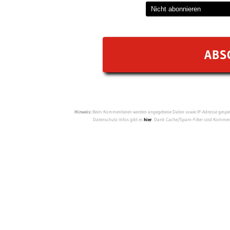
Hinweis:
Beim Kommentieren werden angegebene Daten sowie IP-Adresse gespeich
Datenschutz-Infos gibt es
hier
. Dank Cache/Spam-Filter sind Kommenta