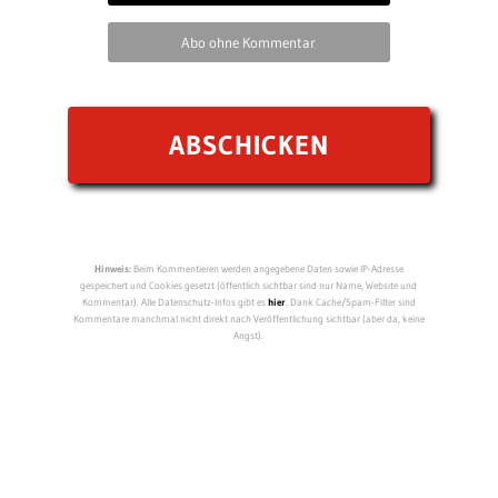
Abo ohne Kommentar
Hinweis:
Beim Kommentieren werden angegebene Daten sowie IP-Adresse
gespeichert und Cookies gesetzt (öffentlich sichtbar sind nur Name, Website und
Kommentar). Alle Datenschutz-Infos gibt es
hier
. Dank Cache/Spam-Filter sind
Kommentare manchmal nicht direkt nach Veröffentlichung sichtbar (aber da, keine
Angst).