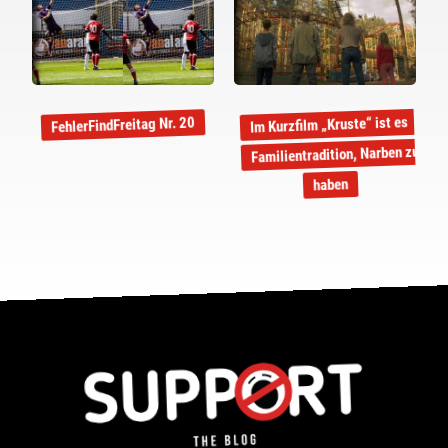
Im Kurzfilm „Kruste“ ist es
FehlerFindFreitag Nr. 20
Familientradition, Narben zu
haben