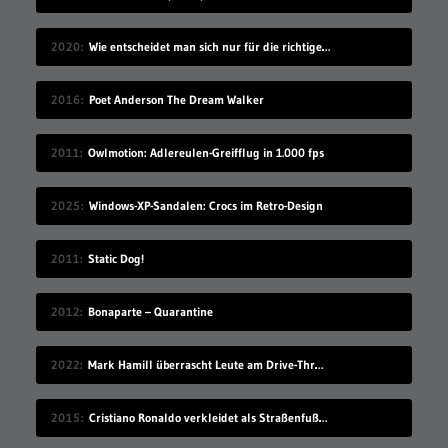
2020
Wie entscheidet man sich nur für die richtige Idee?
2016
Poet Anderson The Dream Walker
2011
Owlmotion: Adlereulen-Greifflug in 1.000 fps
2025
Windows-XP-Sandalen: Crocs im Retro-Design
2011
Static Dog!
2012
Bonaparte – Quarantine
2022
Mark Hamill überrascht Leute am Drive-Thru-Schalter
2015
Cristiano Ronaldo verkleidet als Straßenfußballer