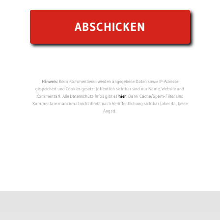
Hinweis:
Beim Kommentieren werden angegebene Daten sowie IP-Adresse
gespeichert und Cookies gesetzt (öffentlich sichtbar sind nur Name, Website und
Kommentar). Alle Datenschutz-Infos gibt es
hier
. Dank Cache/Spam-Filter sind
Kommentare manchmal nicht direkt nach Veröffentlichung sichtbar (aber da, keine
Angst).