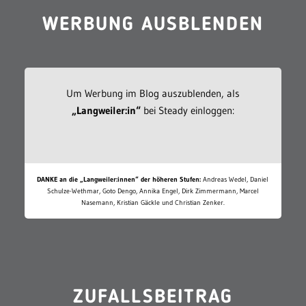
WERBUNG AUSBLENDEN
Um Werbung im Blog auszublenden, als
„Langweiler:in“
bei Steady einloggen:
DANKE an die „Langweiler:innen“ der höheren Stufen:
Andreas Wedel, Daniel
Schulze-Wethmar, Goto Dengo, Annika Engel, Dirk Zimmermann, Marcel
Nasemann, Kristian Gäckle und Christian Zenker.
ZUFALLSBEITRAG