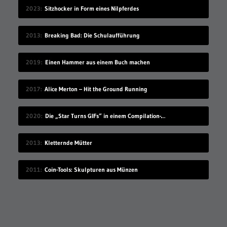
2023
Sitzhocker in Form eines Nilpferdes
2013
Breaking Bad: Die Schulaufführung
2019
Einen Hammer aus einem Buch machen
2017
Alice Merton – Hit the Ground Running
2020
Die „Star Turns GIFs“ in einem Compilation-Video
2013
Kletternde Mütter
2011
Coin-Tools: Skulpturen aus Münzen