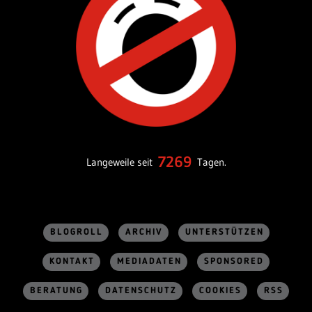
7269
Langeweile seit
Tagen.
BLOGROLL
ARCHIV
UNTERSTÜTZEN
KONTAKT
MEDIADATEN
SPONSORED
BERATUNG
DATENSCHUTZ
COOKIES
RSS