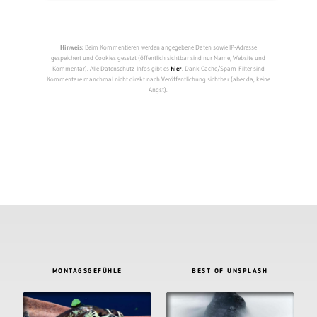
Hinweis:
Beim Kommentieren werden angegebene Daten sowie IP-Adresse
gespeichert und Cookies gesetzt (öffentlich sichtbar sind nur Name, Website und
Kommentar). Alle Datenschutz-Infos gibt es
hier
. Dank Cache/Spam-Filter sind
Kommentare manchmal nicht direkt nach Veröffentlichung sichtbar (aber da, keine
Angst).
MONTAGSGEFÜHLE
BEST OF UNSPLASH