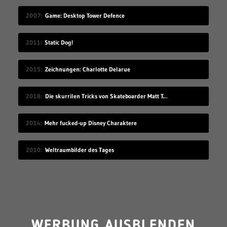
2007
Game: Desktop Tower Defence
2011
Static Dog!
2015
Zeichnungen: Charlotte Delarue
2018
Die skurrilen Tricks von Skateboarder Matt Tomasello
2014
Mehr fucked-up Disney Charaktere
2010
Weltraumbilder des Tages
WERBUNG AUSBLENDEN