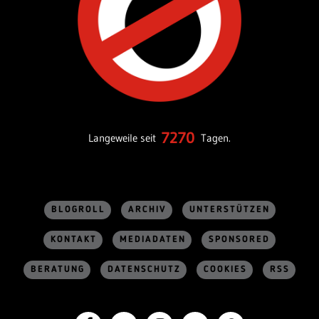
7270
Langeweile seit
Tagen.
BLOGROLL
ARCHIV
UNTERSTÜTZEN
KONTAKT
MEDIADATEN
SPONSORED
BERATUNG
DATENSCHUTZ
COOKIES
RSS