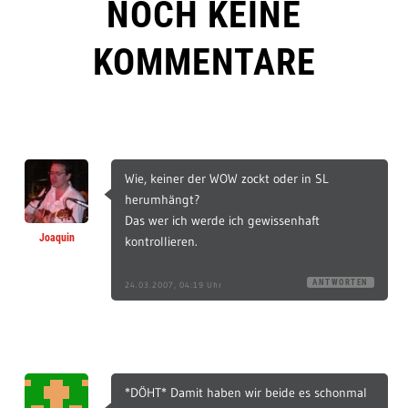
NOCH KEINE
KOMMENTARE
Wie, keiner der WOW zockt oder in SL
herumhängt?
Das wer ich werde ich gewissenhaft
Joaquin
kontrollieren.
ANTWORTEN
24.03.2007, 04:19 Uhr
*DÖHT* Damit haben wir beide es schonmal