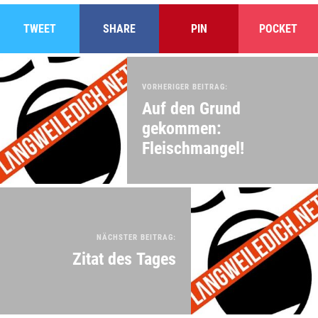
TWEET
SHARE
PIN
POCKET
VORHERIGER BEITRAG:
Auf den Grund
gekommen:
Fleischmangel!
NÄCHSTER BEITRAG:
Zitat des Tages