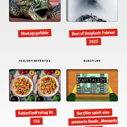
Best of Unsplash: Februar
Montagsgefühle
2025
FEHLERFINDFREITAG
KURZFILME
FehlerFindFreitag Nr.
Kurzfilm spielt eine
animierte Runde „Monopoly“
156