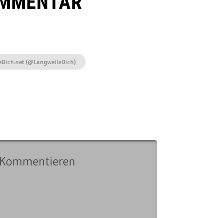
OMMENTAR
eDich.net (@LangweileDich)