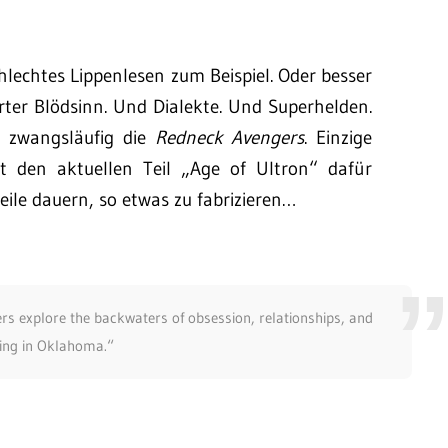
chlechtes Lippenlesen zum Beispiel. Oder besser
erter Blödsinn. Und Dialekte. Und Superhelden.
 zwangsläufig die
Redneck Avengers
. Einzige
 den aktuellen Teil „Age of Ultron“ dafür
eile dauern, so etwas zu fabrizieren…
s explore the backwaters of obsession, relationships, and
ting in Oklahoma.“