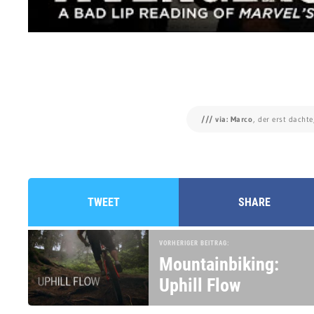
/// via: Marco
, der erst dacht
TWEET
SHARE
VORHERIGER BEITRAG:
Mountainbiking:
Uphill Flow