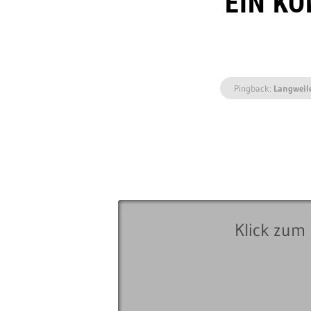
EIN K
Pingback:
Langweil