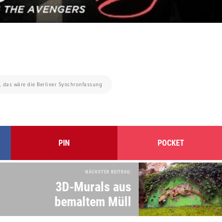
e, das wäre die Berliner Synchronfassung
PIN
POCKET
NÄCHSTER BEITRAG:
3D-Murals aus
bemaltem Müll