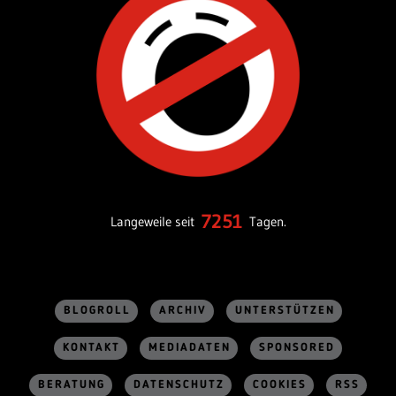
7251
Langeweile seit
Tagen.
BLOGROLL
ARCHIV
UNTERSTÜTZEN
KONTAKT
MEDIADATEN
SPONSORED
BERATUNG
DATENSCHUTZ
COOKIES
RSS