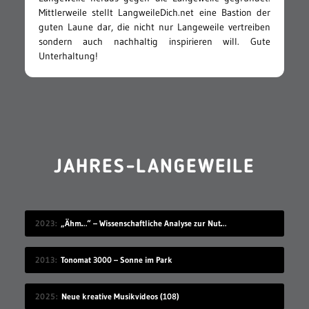
Mittlerweile stellt LangweileDich.net eine Bastion der
guten Laune dar, die nicht nur Langeweile vertreiben
sondern auch nachhaltig inspirieren will. Gute
Unterhaltung!
JAHRES-LANGEWEILE
2023
„Ähm…“ – Wissenschaftliche Analyse zur Nutzung von Füllwörtern bei Vorträgen
2013
Tonomat 3000 – Sonne im Park
2025
Neue kreative Musikvideos (108)