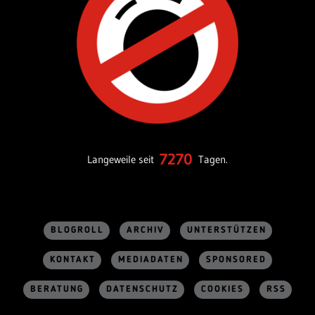
7270
Langeweile seit
Tagen.
BLOGROLL
ARCHIV
UNTERSTÜTZEN
KONTAKT
MEDIADATEN
SPONSORED
BERATUNG
DATENSCHUTZ
COOKIES
RSS