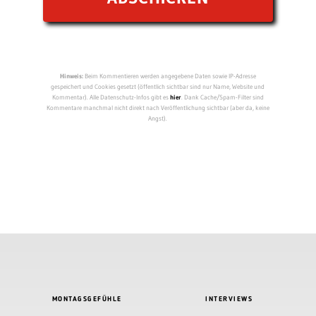
Hinweis:
Beim Kommentieren werden angegebene Daten sowie IP-Adresse
gespeichert und Cookies gesetzt (öffentlich sichtbar sind nur Name, Website und
Kommentar). Alle Datenschutz-Infos gibt es
hier
. Dank Cache/Spam-Filter sind
Kommentare manchmal nicht direkt nach Veröffentlichung sichtbar (aber da, keine
Angst).
MONTAGSGEFÜHLE
INTERVIEWS