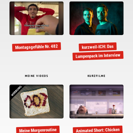
Montagsgefühle Nr. 482
kurzweil-ICH: Das
Lumpenpack im Interview
MEINE VIDEOS
KURZFILME
WERBUNG
Animated Short: Chicken
Meine Morgenroutine