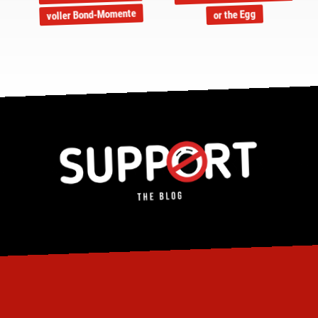
voller Bond-Momente
or the Egg