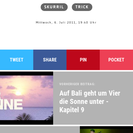
SKURRIL
TRICK
Mittwoch, 6. Juli 2011, 19:40 Uhr
TWEET
SHARE
PIN
POCKET
VORHERIGER BEITRAG:
Auf Bali geht um Vier
die Sonne unter -
Kapitel 9