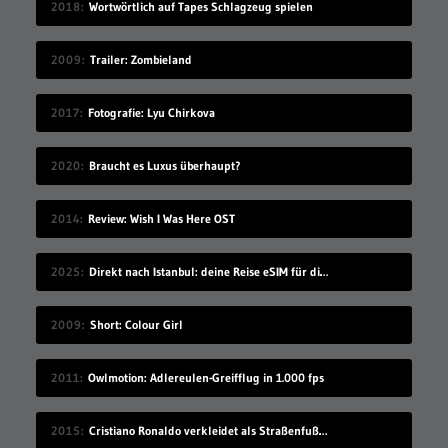
2018
Wortwörtlich auf Tapes Schlagzeug spielen
2009
Trailer: Zombieland
2017
Fotografie: Lyu Chirkova
2020
Braucht es Luxus überhaupt?
2014
Review: Wish I Was Here OST
2025
Direkt nach Istanbul: deine Reise eSIM für die Türkei
2009
Short: Colour Girl
2011
Owlmotion: Adlereulen-Greifflug in 1.000 fps
2015
Cristiano Ronaldo verkleidet als Straßenfußballer