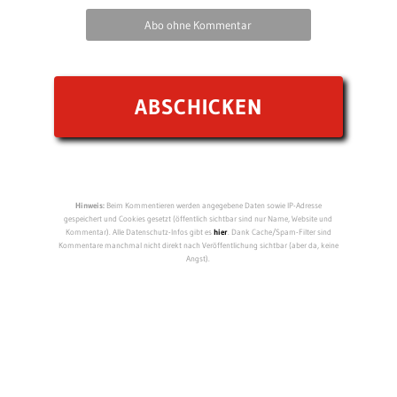
Abo ohne Kommentar
Hinweis:
Beim Kommentieren werden angegebene Daten sowie IP-Adresse
gespeichert und Cookies gesetzt (öffentlich sichtbar sind nur Name, Website und
Kommentar). Alle Datenschutz-Infos gibt es
hier
. Dank Cache/Spam-Filter sind
Kommentare manchmal nicht direkt nach Veröffentlichung sichtbar (aber da, keine
Angst).