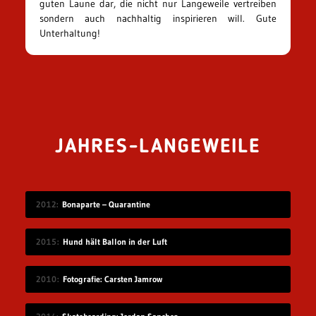
guten Laune dar, die nicht nur Langeweile vertreiben
sondern auch nachhaltig inspirieren will. Gute
Unterhaltung!
JAHRES-LANGEWEILE
2012
Bonaparte – Quarantine
2015
Hund hält Ballon in der Luft
2010
Fotografie: Carsten Jamrow