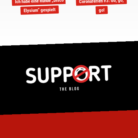
Ich habe eine Runde „Disco
Coronaferien #3: Go, go,
Elysium“ gespielt
go!