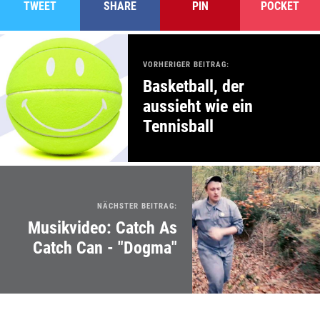
TWEET
SHARE
PIN
POCKET
VORHERIGER BEITRAG:
Basketball, der
aussieht wie ein
Tennisball
NÄCHSTER BEITRAG:
Musikvideo: Catch As
Catch Can - "Dogma"