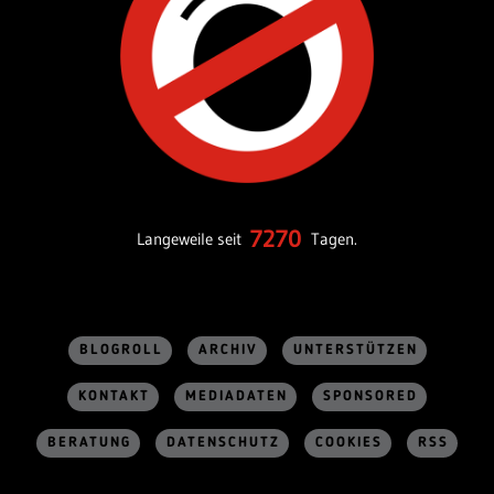
7270
Langeweile seit
Tagen.
BLOGROLL
ARCHIV
UNTERSTÜTZEN
KONTAKT
MEDIADATEN
SPONSORED
BERATUNG
DATENSCHUTZ
COOKIES
RSS