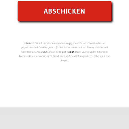
Hinweis:
Beim Kommentieren werden angegebene Daten sowie IP-Adresse
gespeichert und Cookies gesetzt (öffentlich sichtbar sind nur Name, Website und
Kommentar). Alle Datenschutz-Infos gibt es
hier
. Dank Cache/Spam-Filter sind
Kommentare manchmal nicht direkt nach Veröffentlichung sichtbar (aber da, keine
Angst).