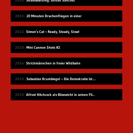
2014
Skateboarding: Jordan Sanchez
2015
20 Minuten Drachenfliegen in einer
2012
Simon’s Cat – Ready, Steady, Slow!
2010
Mini Cannon Shots #2
2014
Strichmännchen in freier Wildbahn
2019
Sebastian Krumbiegel – Die Demokratie Ist Weiblich
2023
Alfred Hitchcock als Bösewicht in seinen Filmen