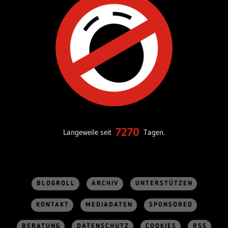
7270
Langeweile seit
Tagen.
BLOGROLL
ARCHIV
UNTERSTÜTZEN
KONTAKT
MEDIADATEN
SPONSORED
BERATUNG
DATENSCHUTZ
COOKIES
RSS