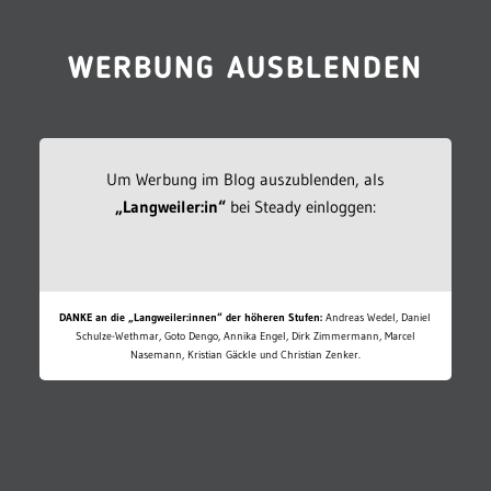
WERBUNG AUSBLENDEN
Um Werbung im Blog auszublenden, als
„Langweiler:in“
bei Steady einloggen:
DANKE an die „Langweiler:innen“ der höheren Stufen:
Andreas Wedel, Daniel
Schulze-Wethmar, Goto Dengo, Annika Engel, Dirk Zimmermann, Marcel
Nasemann, Kristian Gäckle und Christian Zenker.