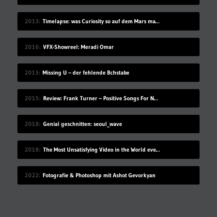
2013
Timelapse: was Curiosity so auf dem Mars macht
2016
VFX-Showreel: Meradi Omar
2013
Missing U – der fehlende Bchstabe
2015
Review: Frank Turner – Positive Songs For Negative People
2018
Genial geschnitten: seoul_wave
2018
The Most Unsatisfying Video in the World ever made – part 2
2022
Fotografie & Photoshop mit Ashot Gevorkyan