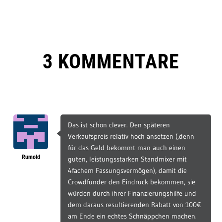
3 KOMMENTARE
Das ist schon clever. Den späteren
Verkaufspreis relativ hoch ansetzen (,denn
für das Geld bekommt man auch einen
Rumold
guten, leistungsstarken Standmixer mit
4fachem Fassungsvermögen), damit die
Crowdfunder den Eindruck bekommen, sie
würden durch ihrer Finanzierungshilfe und
dem daraus resultierenden Rabatt von 100€
am Ende ein echtes Schnäppchen machen.