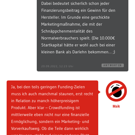
Dabei bedeutet sicherlich schon jeder
Finanzierungsbeitrag ein Gewinn für den
Hersteller. Im Grunde eine geschickte
Marketingmaßnahme, die mit der
Schnäppchenmentalität des
Normalverbrauchers spielt. (Die 10.000€
Startkapital hätte er wohl auch bei einer
kleinen Bank als Darlehn bekommen… ;)
ANTWORTEN
20.09.2022, 12:23 Uhr
Ja, bei den teils geringen Funding-Zielen
muss ich auch manchmal staunen, erst recht
in Relation zu manch höherpreisigem
Maik
Produkt. Aber klar – Crowdfunding ist
mittlerweile eben nicht nur eine finanzielle
Ermöglichung, sondern ein Marketing- und
Vorverkaufsweg. Ob die Teile dann wirklich