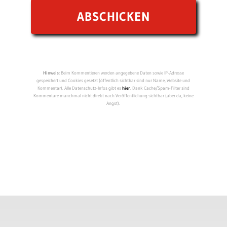
Hinweis:
Beim Kommentieren werden angegebene Daten sowie IP-Adresse
gespeichert und Cookies gesetzt (öffentlich sichtbar sind nur Name, Website und
Kommentar). Alle Datenschutz-Infos gibt es
hier
. Dank Cache/Spam-Filter sind
Kommentare manchmal nicht direkt nach Veröffentlichung sichtbar (aber da, keine
Angst).