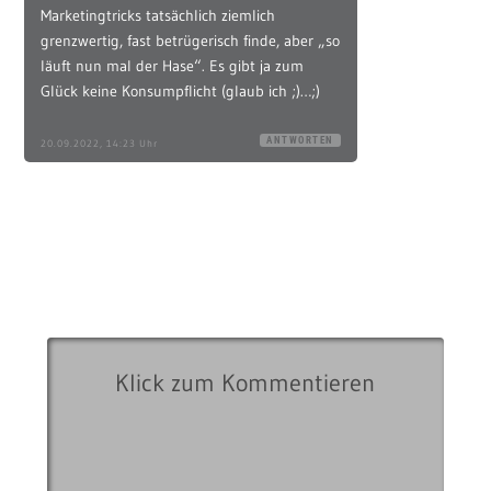
Marketingtricks tatsächlich ziemlich
grenzwertig, fast betrügerisch finde, aber „so
läuft nun mal der Hase“. Es gibt ja zum
Glück keine Konsumpflicht (glaub ich ;)…;)
ANTWORTEN
20.09.2022, 14:23 Uhr