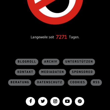
7271
Langeweile seit
Tagen.
BLOGROLL
ARCHIV
UNTERSTÜTZEN
KONTAKT
MEDIADATEN
SPONSORED
BERATUNG
DATENSCHUTZ
COOKIES
RSS