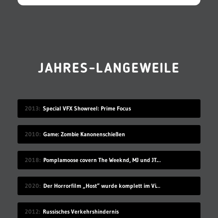
JAHRES-LANGEWEILE
2013
Special VFX Showreel: Prime Focus
2010
Game: Zombie Kanonenschießen
2018
Pomplamoose covern The Weeknd, MJ und JT in sehr schönem Mashup
2020
Der Horrorfilm „Host“ wurde komplett im Videochat-Tool Zoom gedreht
2012
Russisches Verkehrshindernis