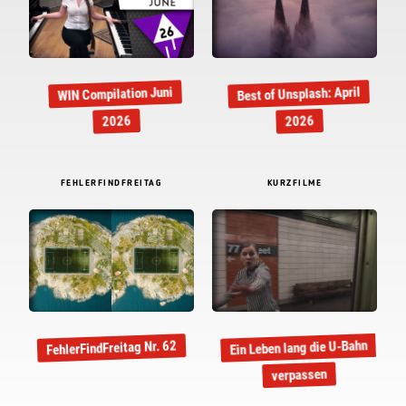
Best of Unsplash: April
WIN Compilation Juni
2026
2026
FEHLERFINDFREITAG
KURZFILME
Ein Leben lang die U-Bahn
FehlerFindFreitag Nr. 62
verpassen