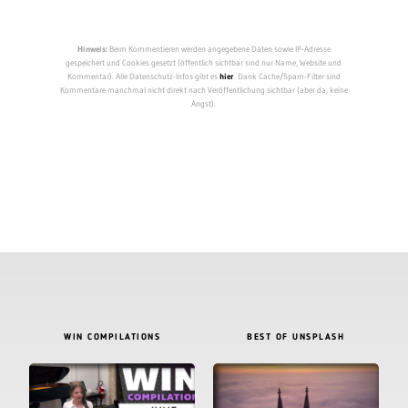
Hinweis:
Beim Kommentieren werden angegebene Daten sowie IP-Adresse
gespeichert und Cookies gesetzt (öffentlich sichtbar sind nur Name, Website und
Kommentar). Alle Datenschutz-Infos gibt es
hier
. Dank Cache/Spam-Filter sind
Kommentare manchmal nicht direkt nach Veröffentlichung sichtbar (aber da, keine
Angst).
WIN COMPILATIONS
BEST OF UNSPLASH