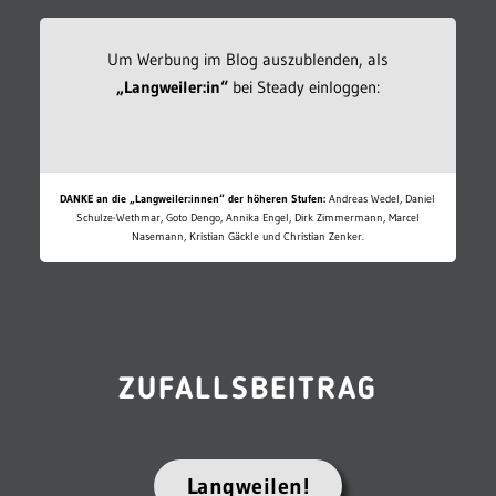
Um Werbung im Blog auszublenden, als
„Langweiler:in“
bei Steady einloggen:
DANKE an die „Langweiler:innen“ der höheren Stufen:
Andreas Wedel, Daniel
Schulze-Wethmar, Goto Dengo, Annika Engel, Dirk Zimmermann, Marcel
Nasemann, Kristian Gäckle und Christian Zenker.
ZUFALLSBEITRAG
Langweilen!