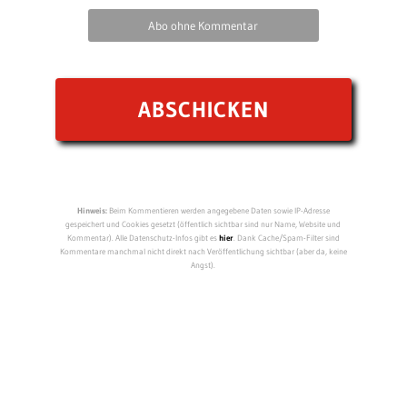
Abo ohne Kommentar
Hinweis:
Beim Kommentieren werden angegebene Daten sowie IP-Adresse
gespeichert und Cookies gesetzt (öffentlich sichtbar sind nur Name, Website und
Kommentar). Alle Datenschutz-Infos gibt es
hier
. Dank Cache/Spam-Filter sind
Kommentare manchmal nicht direkt nach Veröffentlichung sichtbar (aber da, keine
Angst).