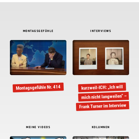
MONTAGSGEFÜHLE
INTERVIEWS
Montagsgefühle Nr. 414
kurzweil-ICH: „Ich will
mich nicht langweilen“ –
Frank Turner im Interview
MEINE VIDEOS
KOLUMNEN