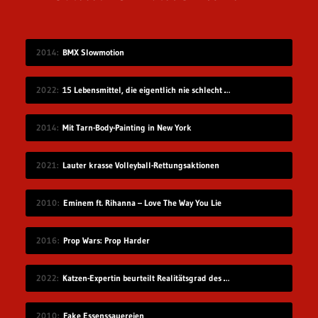
2014
BMX Slowmotion
2022
15 Lebensmittel, die eigentlich nie schlecht werden
2014
Mit Tarn-Body-Painting in New York
2021
Lauter krasse Volleyball-Rettungsaktionen
2010
Eminem ft. Rihanna – Love The Way You Lie
2016
Prop Wars: Prop Harder
2022
Katzen-Expertin beurteilt Realitätsgrad des Verhaltens in „Stray“
2010
Fake Essenssauereien