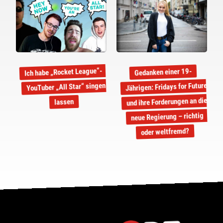
Ich habe „Rocket League“-
Gedanken einer 19-
Jährigen: Fridays for Future
YouTuber „All Star“ singen
und ihre Forderungen an die
lassen
neue Regierung – richtig
oder weltfremd?