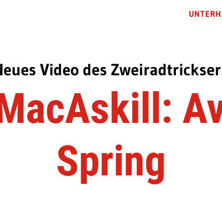
UNTERH
eues Video des Zweiradtrickser
MacAskill: A
Spring