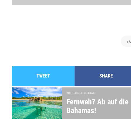
//
TWEET
SHARE
VORHERIGER BEITRAG:
Fernweh? Ab auf die
Bahamas!