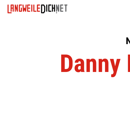
N
Danny 