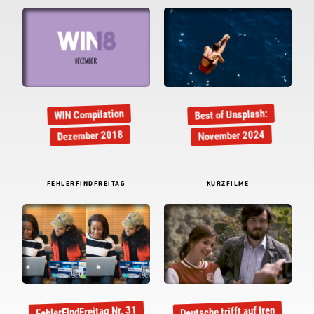
Best of Unsplash:
WIN Compilation
November 2024
Dezember 2018
FEHLERFINDFREITAG
KURZFILME
FehlerFindFreitag Nr. 31
Deutsche trifft auf Iren