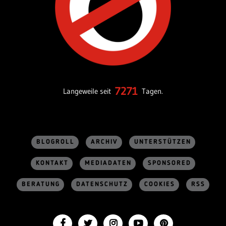
7271
Langeweile seit
Tagen.
BLOGROLL
ARCHIV
UNTERSTÜTZEN
KONTAKT
MEDIADATEN
SPONSORED
BERATUNG
DATENSCHUTZ
COOKIES
RSS