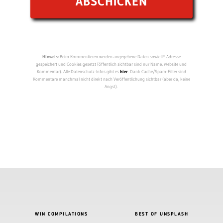
Hinweis:
Beim Kommentieren werden angegebene Daten sowie IP-Adresse
gespeichert und Cookies gesetzt (öffentlich sichtbar sind nur Name, Website und
Kommentar). Alle Datenschutz-Infos gibt es
hier
. Dank Cache/Spam-Filter sind
Kommentare manchmal nicht direkt nach Veröffentlichung sichtbar (aber da, keine
Angst).
WIN COMPILATIONS
BEST OF UNSPLASH