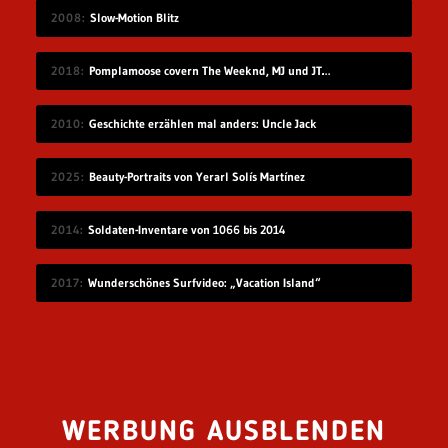
2008
Slow-Motion Blitz
2018
Pomplamoose covern The Weeknd, MJ und JT in sehr schönem Mashup
2010
Geschichte erzählen mal anders: Uncle Jack
2025
Beauty-Portraits von Yerarl Solís Martínez
2014
Soldaten-Inventare von 1066 bis 2014
2017
Wunderschönes Surfvideo: „Vacation Island“
WERBUNG AUSBLENDEN