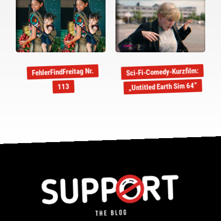
Sci-Fi-Comedy-Kurzfilm:
FehlerFindFreitag Nr.
„Untitled Earth Sim 64“
113