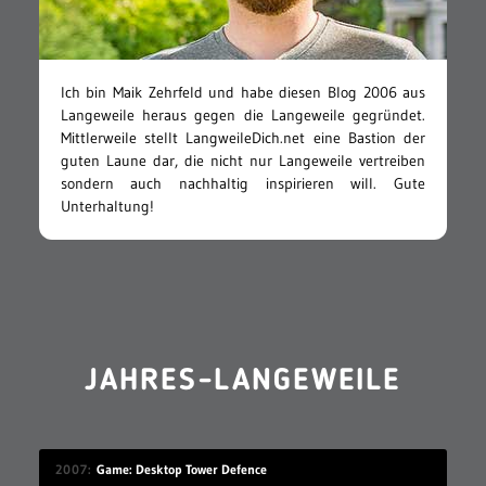
Ich bin Maik Zehrfeld und habe diesen Blog 2006 aus
Langeweile heraus gegen die Langeweile gegründet.
Mittlerweile stellt LangweileDich.net eine Bastion der
guten Laune dar, die nicht nur Langeweile vertreiben
sondern auch nachhaltig inspirieren will. Gute
Unterhaltung!
JAHRES-LANGEWEILE
2007
Game: Desktop Tower Defence