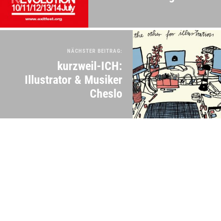
NÄCHSTER BEITRAG:
kurzweil-ICH:
Illustrator & Musiker
Cheslo