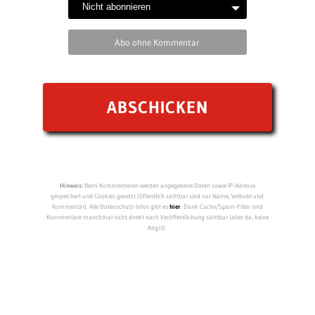
Abo ohne Kommentar
Hinweis:
Beim Kommentieren werden angegebene Daten sowie IP-Adresse
gespeichert und Cookies gesetzt (öffentlich sichtbar sind nur Name, Website und
Kommentar). Alle Datenschutz-Infos gibt es
hier
. Dank Cache/Spam-Filter sind
Kommentare manchmal nicht direkt nach Veröffentlichung sichtbar (aber da, keine
Angst).