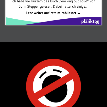
Ich habe vor kurzem das Buch „Working out Loud“ von
John Stepper gelesen. Dabei hatte ich einige...
Lese weiter auf rete-mirabile.net →