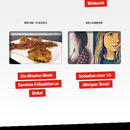
Wiebusch
MEINE VIDEOS
KOLUMNEN
Gedanken einer 14-
Ein-Minuten-Menü:
Karotten-Frikadellen an
Jährigen: Brexit
Dinkel