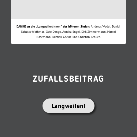
DANKE an die „Langweiler:innen“ der höheren Stufen:
Andreas Wedel, Daniel
Schulze-Wethmar, Goto Dengo, Annika Engel, Dirk Zimmermann, Marcel
Nasemann, Kristian Gäckle und Christian Zenker.
ZUFALLSBEITRAG
Langweilen!