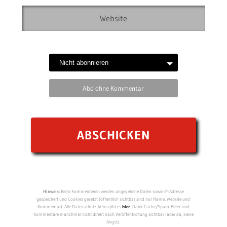
Abo ohne Kommentar
Hinweis:
Beim Kommentieren werden angegebene Daten sowie IP-Adresse
gespeichert und Cookies gesetzt (öffentlich sichtbar sind nur Name, Website und
Kommentar). Alle Datenschutz-Infos gibt es
hier
. Dank Cache/Spam-Filter sind
Kommentare manchmal nicht direkt nach Veröffentlichung sichtbar (aber da, keine
Angst).