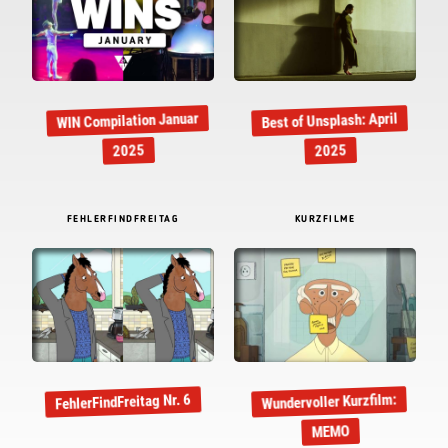
WIN Compilation Januar
Best of Unsplash: April
2025
2025
FEHLERFINDFREITAG
KURZFILME
Wundervoller Kurzfilm:
FehlerFindFreitag Nr. 6
MEMO