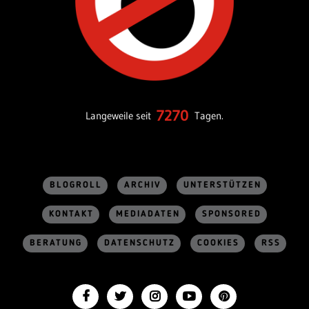
7270
Langeweile seit
Tagen.
BLOGROLL
ARCHIV
UNTERSTÜTZEN
KONTAKT
MEDIADATEN
SPONSORED
BERATUNG
DATENSCHUTZ
COOKIES
RSS