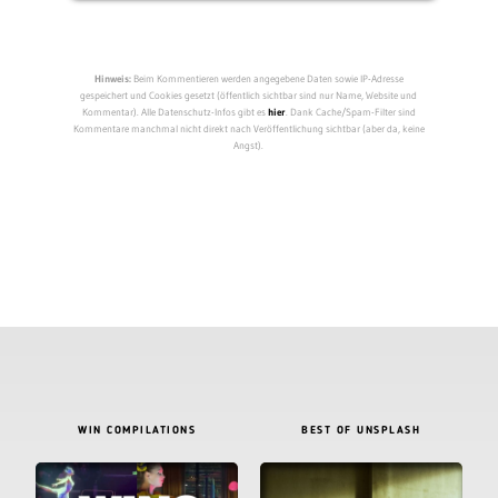
Hinweis:
Beim Kommentieren werden angegebene Daten sowie IP-Adresse
gespeichert und Cookies gesetzt (öffentlich sichtbar sind nur Name, Website und
Kommentar). Alle Datenschutz-Infos gibt es
hier
. Dank Cache/Spam-Filter sind
Kommentare manchmal nicht direkt nach Veröffentlichung sichtbar (aber da, keine
Angst).
WIN COMPILATIONS
BEST OF UNSPLASH