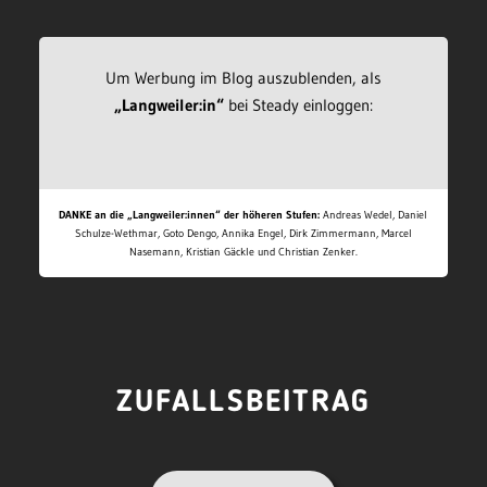
Um Werbung im Blog auszublenden, als
„Langweiler:in“
bei Steady einloggen:
DANKE an die „Langweiler:innen“ der höheren Stufen:
Andreas Wedel, Daniel
Schulze-Wethmar, Goto Dengo, Annika Engel, Dirk Zimmermann, Marcel
Nasemann, Kristian Gäckle und Christian Zenker.
ZUFALLSBEITRAG