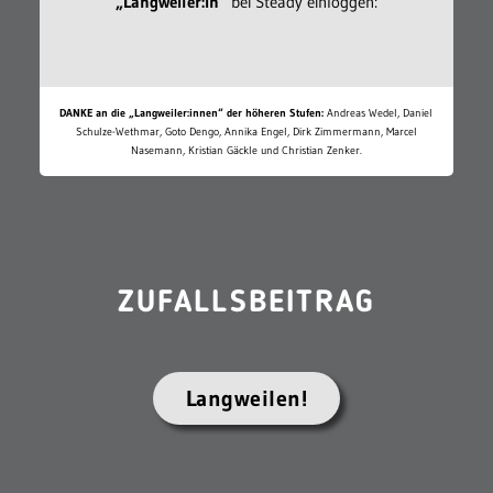
„Langweiler:in“
bei Steady einloggen:
DANKE an die „Langweiler:innen“ der höheren Stufen:
Andreas Wedel, Daniel
Schulze-Wethmar, Goto Dengo, Annika Engel, Dirk Zimmermann, Marcel
Nasemann, Kristian Gäckle und Christian Zenker.
ZUFALLSBEITRAG
Langweilen!