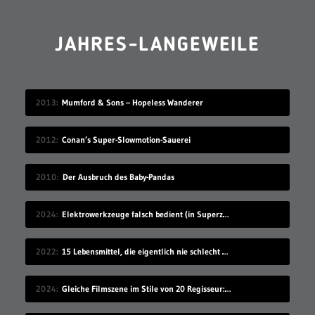
JAHRES-LANGEWEILE
2013
Mumford & Sons – Hopeless Wanderer
2012
Conan’s Super-Slowmotion-Sauerei
2010
Der Ausbruch des Baby-Pandas
2024
Elektrowerkzeuge falsch bedient (in Superzeitlupe)
2022
15 Lebensmittel, die eigentlich nie schlecht werden
2024
Gleiche Filmszene im Stile von 20 Regisseur:innen