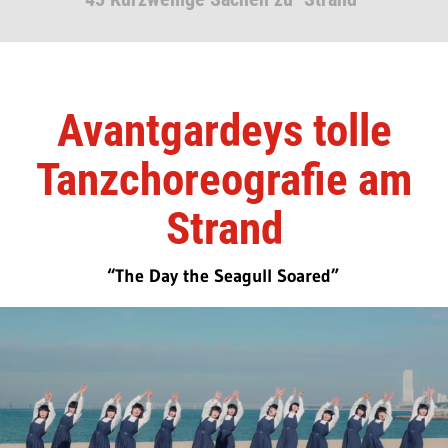
Avantgardeys tolle
Tanzchoreografie am
Strand
“The Day the Seagull Soared”