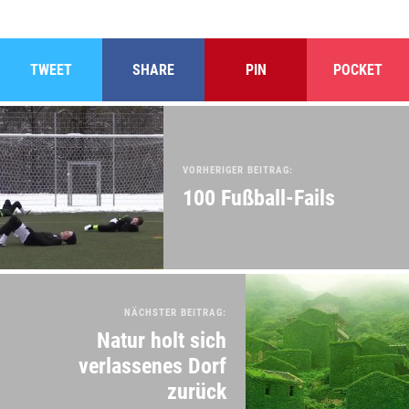
TWEET
SHARE
PIN
POCKET
VORHERIGER BEITRAG:
100 Fußball-Fails
NÄCHSTER BEITRAG:
Natur holt sich
verlassenes Dorf
zurück