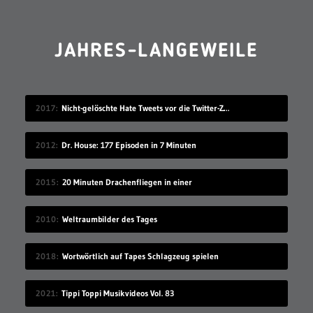
JAHRES-LANGEWEILE
2017
Nicht-gelöschte Hate Tweets vor die Twitter-Zentrale gesprüht
2012
Dr. House: 177 Episoden in 7 Minuten
2015
20 Minuten Drachenfliegen in einer
2010
Weltraumbilder des Tages
2018
Wortwörtlich auf Tapes Schlagzeug spielen
2021
Tippi Toppi Musikvideos Vol. 83