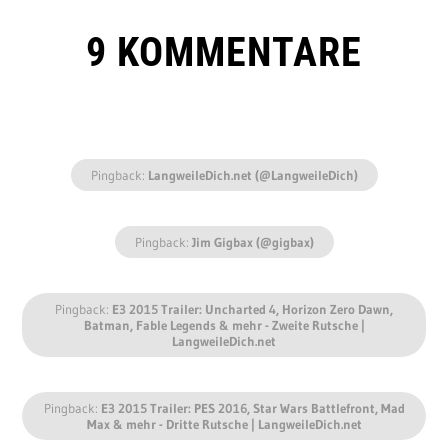
9 KOMMENTARE
Pingback:
LangweileDich.net (@LangweileDich)
Pingback:
Jim Gigbax (@gigbax)
Pingback:
E3 2015 Trailer: Uncharted 4, Horizon Zero Dawn,
Batman, Fable Legends & mehr - Zweite Rutsche |
LangweileDich.net
Pingback:
E3 2015 Trailer: PES 2016, Star Wars Battlefront, Mad
Max & mehr - Dritte Rutsche | LangweileDich.net