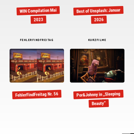
Best of Unsplash: Januar
WIN Compilation Mai
2023
2026
FEHLERFINDFREITAG
KURZFILME
Por&Johnny in „Sleeping
FehlerFindFreitag Nr. 56
Beauty“