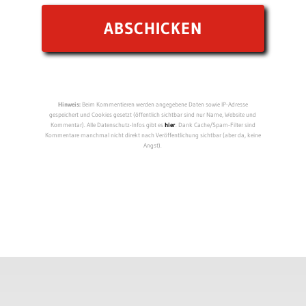
Hinweis:
Beim Kommentieren werden angegebene Daten sowie IP-Adresse
gespeichert und Cookies gesetzt (öffentlich sichtbar sind nur Name, Website und
Kommentar). Alle Datenschutz-Infos gibt es
hier
. Dank Cache/Spam-Filter sind
Kommentare manchmal nicht direkt nach Veröffentlichung sichtbar (aber da, keine
Angst).