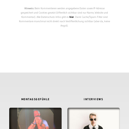
Hinweis:
Beim Kommentieren werden angegebene Daten sowie IP-Adresse
gespeichert und Cookies gesetzt (öffentlich sichtbar sind nur Name, Website und
Kommentar). Alle Datenschutz-Infos gibt es
hier
. Dank Cache/Spam-Filter sind
Kommentare manchmal nicht direkt nach Veröffentlichung sichtbar (aber da, keine
Angst).
MONTAGSGEFÜHLE
INTERVIEWS