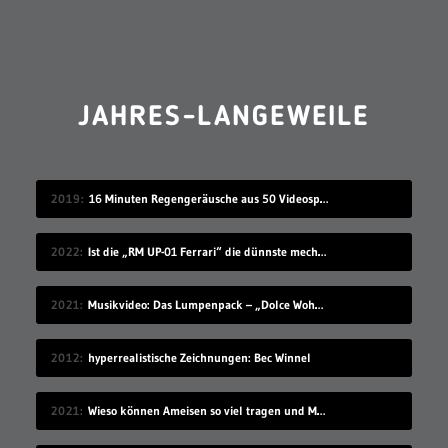
JAHRES-LANGEWEILE
2019
16 Minuten Regengeräusche aus 50 Videospielen
2022
Ist die „RM UP-01 Ferrari“ die dünnste mechanische Uhr der Welt?
2021
Musikvideo: Das Lumpenpack – „Dolce Wohnen“
2012
hyperrealistische Zeichnungen: Bec Winnel
2021
Wieso können Ameisen so viel tragen und Menschen nicht?