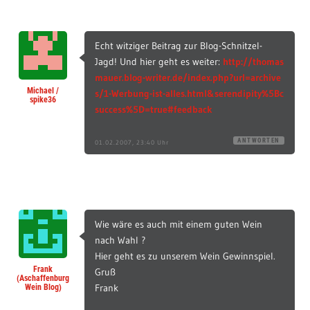
Echt witziger Beitrag zur Blog-Schnitzel-
Jagd! Und hier geht es weiter:
http://thomas
mauer.blog-writer.de/index.php?url=archive
Michael /
s/1-Werbung-ist-alles.html&serendipity%5Bc
spike36
success%5D=true#feedback
ANTWORTEN
01.02.2007, 23:40 Uhr
Wie wäre es auch mit einem guten Wein
nach Wahl ?
Hier geht es zu unserem Wein Gewinnspiel.
Frank
Gruß
(Aschaffenburg
Frank
Wein Blog)