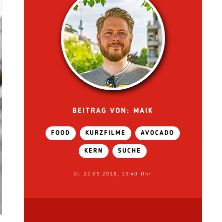
BEITRAG VON: MAIK
FOOD
KURZFILME
AVOCADO
KERN
SUCHE
Di. 22.05.2018, 13:40 Uhr