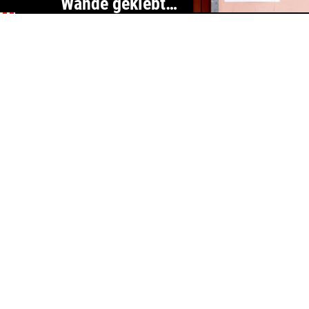
Wände geklebten
Zetteln