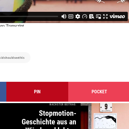
ekidshouldseethis
PIN
POCKET
NÄCHSTER BEITRAG:
Stopmotion-
Geschichte aus an