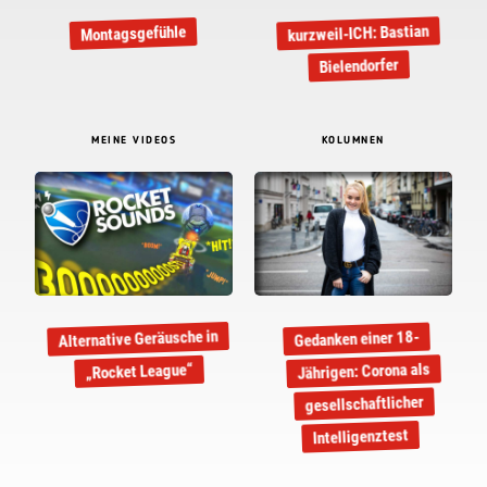
kurzweil-ICH: Bastian
Montagsgefühle
Bielendorfer
MEINE VIDEOS
KOLUMNEN
Alternative Geräusche in
Gedanken einer 18-
Jährigen: Corona als
„Rocket League“
gesellschaftlicher
Intelligenztest