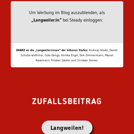
Um Werbung im Blog auszublenden, als
„Langweiler:in“
bei Steady einloggen:
DANKE an die „Langweiler:innen“ der höheren Stufen:
Andreas Wedel, Daniel
Schulze-Wethmar, Goto Dengo, Annika Engel, Dirk Zimmermann, Marcel
Nasemann, Kristian Gäckle und Christian Zenker.
ZUFALLSBEITRAG
Langweilen!