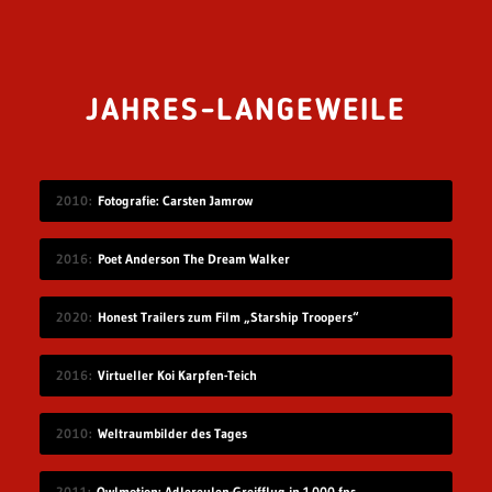
JAHRES-LANGEWEILE
2010
Fotografie: Carsten Jamrow
2016
Poet Anderson The Dream Walker
2020
Honest Trailers zum Film „Starship Troopers“
2016
Virtueller Koi Karpfen-Teich
2010
Weltraumbilder des Tages
2011
Owlmotion: Adlereulen-Greifflug in 1.000 fps