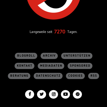
7270
Langeweile seit
Tagen.
BLOGROLL
ARCHIV
UNTERSTÜTZEN
KONTAKT
MEDIADATEN
SPONSORED
BERATUNG
DATENSCHUTZ
COOKIES
RSS