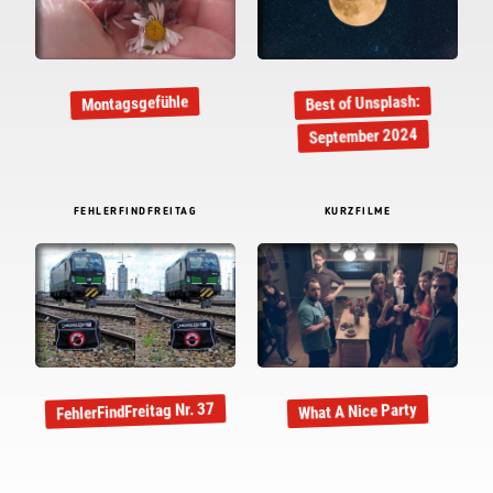
Best of Unsplash:
Montagsgefühle
September 2024
FEHLERFINDFREITAG
KURZFILME
FehlerFindFreitag Nr. 37
What A Nice Party