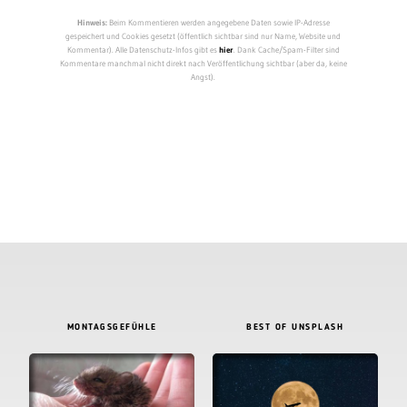
Hinweis:
Beim Kommentieren werden angegebene Daten sowie IP-Adresse
gespeichert und Cookies gesetzt (öffentlich sichtbar sind nur Name, Website und
Kommentar). Alle Datenschutz-Infos gibt es
hier
. Dank Cache/Spam-Filter sind
Kommentare manchmal nicht direkt nach Veröffentlichung sichtbar (aber da, keine
Angst).
MONTAGSGEFÜHLE
BEST OF UNSPLASH