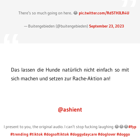
There’s so much going on here.. 😂
pic.twitter.com/RdSTHJLR4U
— Buitengebieden (@buitengebieden)
September 23, 2023
Das lassen die Hunde natürlich nicht einfach so mit
sich machen und setzen zur Rache-Aktion an!
@ashient
I present to you, the original audio. I can’t stop fucking laughing 😂😂😂
#fyp
#trending
#tiktok
#dogsoftiktok
#doggydaycare
#doglover
#doggo