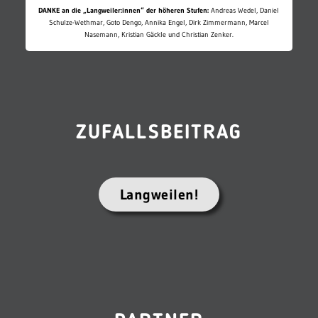
DANKE an die „Langweiler:innen“ der höheren Stufen:
Andreas Wedel, Daniel
Schulze-Wethmar, Goto Dengo, Annika Engel, Dirk Zimmermann, Marcel
Nasemann, Kristian Gäckle und Christian Zenker.
ZUFALLSBEITRAG
Langweilen!