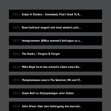
2011
Gotye ft. Kimbra – Somebody That I Used To Know
2021
Remi Gaillard mogelt sich (mal wieder) aufs Volleyball-Mannschaftsfoto
2017
Instagrammer @Nico sammelt Anfragen zu seinem Benutzernamen
2014
The Kooks – Forgive & Forget
2016
Mike Boyd lernt das schnelle Lösen eines Rubik’s Cube
2018
Pomplamoose covern The Weeknd, MJ und JT in sehr schönem Mashup
2012
Usain Bolt vs. Olympiasieger aller Zeiten
2016
John Oliver über den Untergang des Journalismus