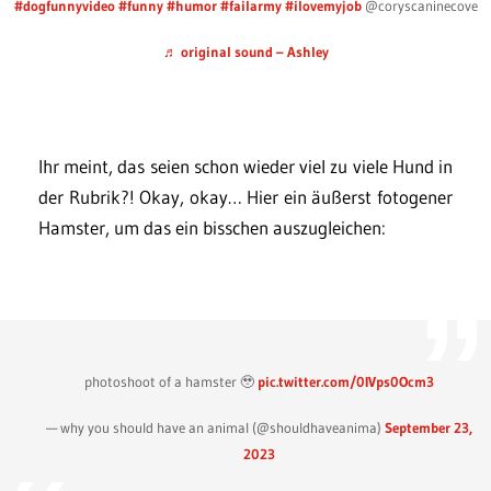
#dogfunnyvideo
#funny
#humor
#failarmy
#ilovemyjob
@coryscaninecove
♬ original sound – Ashley
Ihr meint, das seien schon wieder viel zu viele Hund in
der Rubrik?! Okay, okay… Hier ein äußerst fotogener
Hamster, um das ein bisschen auszugleichen:
photoshoot of a hamster 🥹
pic.twitter.com/0IVps0Ocm3
— why you should have an animal (@shouldhaveanima)
September 23,
2023