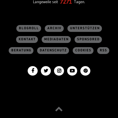
7271
Langeweile seit
Tagen.
BLOGROLL
ARCHIV
UNTERSTÜTZEN
KONTAKT
MEDIADATEN
SPONSORED
BERATUNG
DATENSCHUTZ
COOKIES
RSS