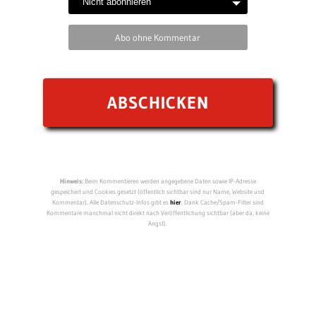
Abo ohne Kommentar
Hinweis:
Beim Kommentieren werden angegebene Daten sowie IP-Adresse
gespeichert und Cookies gesetzt (öffentlich sichtbar sind nur Name, Website und
Kommentar). Alle Datenschutz-Infos gibt es
hier
. Dank Cache/Spam-Filter sind
Kommentare manchmal nicht direkt nach Veröffentlichung sichtbar (aber da, keine
Angst).