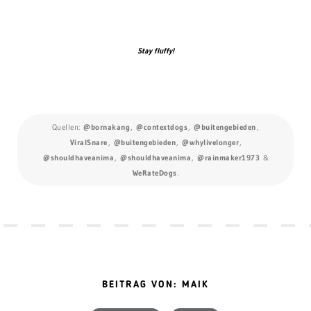
Stay fluffy!
Quellen:
@bornakang
,
@contextdogs
,
@buitengebieden
,
ViralSnare
,
@buitengebieden
,
@whylivelonger
,
@shouldhaveanima
,
@shouldhaveanima
,
@rainmaker1973
&
WeRateDogs
.
BEITRAG VON: MAIK