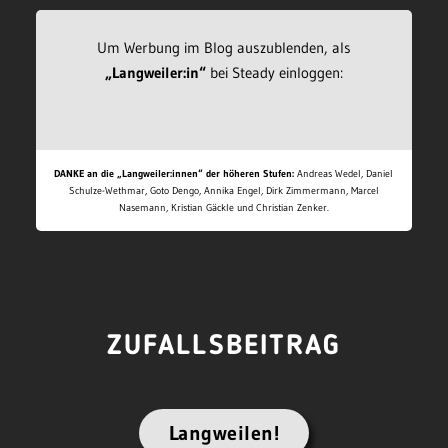
Um Werbung im Blog auszublenden, als
„Langweiler:in“
bei Steady einloggen:
DANKE an die „Langweiler:innen“ der höheren Stufen:
Andreas Wedel, Daniel
Schulze-Wethmar, Goto Dengo, Annika Engel, Dirk Zimmermann, Marcel
Nasemann, Kristian Gäckle und Christian Zenker.
ZUFALLSBEITRAG
Langweilen!