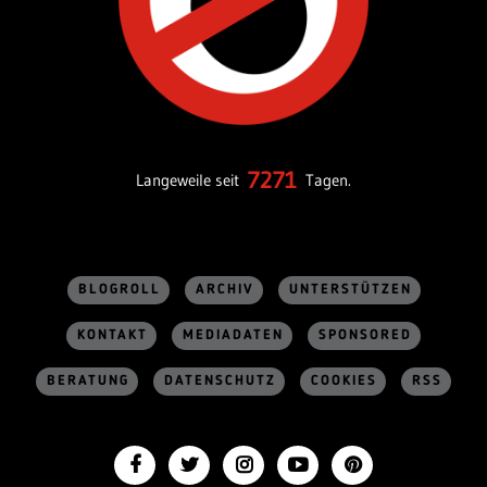
7271
Langeweile seit
Tagen.
BLOGROLL
ARCHIV
UNTERSTÜTZEN
KONTAKT
MEDIADATEN
SPONSORED
BERATUNG
DATENSCHUTZ
COOKIES
RSS