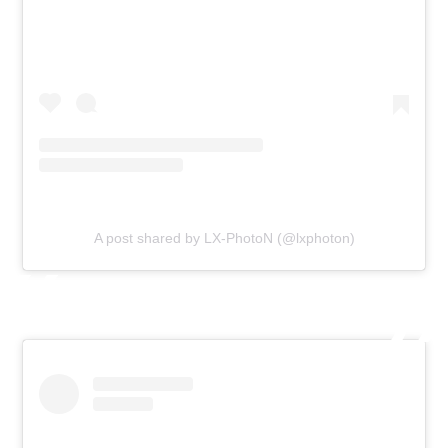
A post shared by LX-PhotoN (@lxphoton)