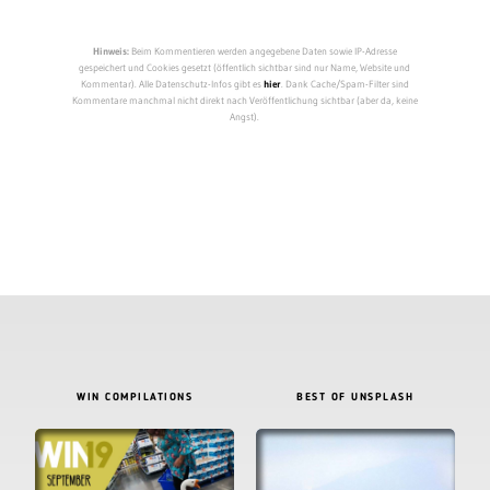
Hinweis:
Beim Kommentieren werden angegebene Daten sowie IP-Adresse
gespeichert und Cookies gesetzt (öffentlich sichtbar sind nur Name, Website und
Kommentar). Alle Datenschutz-Infos gibt es
hier
. Dank Cache/Spam-Filter sind
Kommentare manchmal nicht direkt nach Veröffentlichung sichtbar (aber da, keine
Angst).
WIN COMPILATIONS
BEST OF UNSPLASH