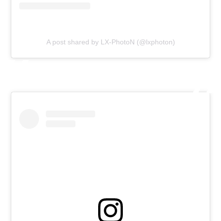
A post shared by LX-PhotoN (@lxphoton)