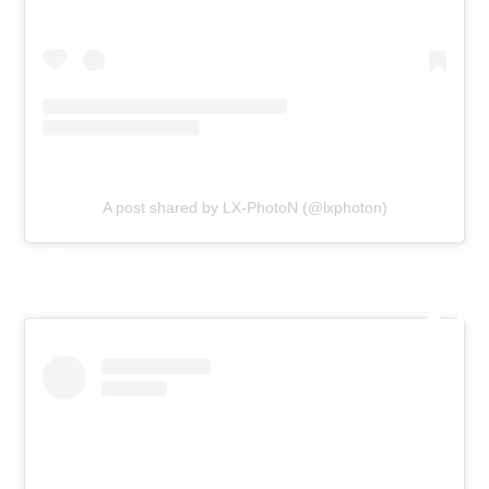
A post shared by LX-PhotoN (@lxphoton)