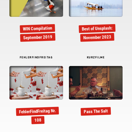
Best of Unsplash:
WIN Compilation
September 2019
November 2023
FEHLERFINDFREITAG
KURZFILME
FehlerFindFreitag Nr.
Pass The Salt
108