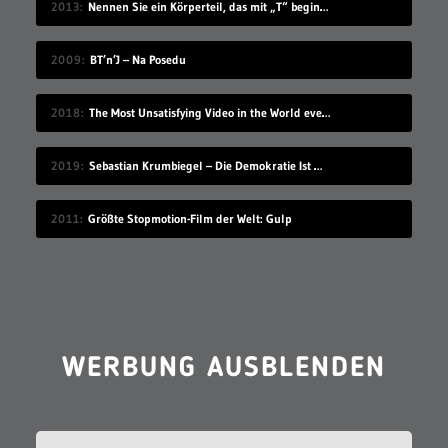
2013
The Olympians
2013
Nennen Sie ein Körperteil, das mit „T“ beginnt
2009
BT’n’J – Na Posedu
2018
The Most Unsatisfying Video in the World ever made – part 2
2019
Sebastian Krumbiegel – Die Demokratie Ist Weiblich
2011
Größte Stopmotion-Film der Welt: Gulp