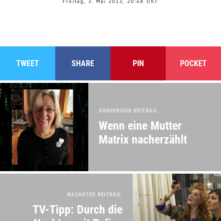
Freitag, 3. Mai 2013, 20:48 Uhr
TWEET
SHARE
PIN
POCKET
VORHERIGER BEITRAG:
Wenn eine Mutter
Matrix nacherzählt
NÄCHSTER BEITRAG:
TV-Tipp: Durch die