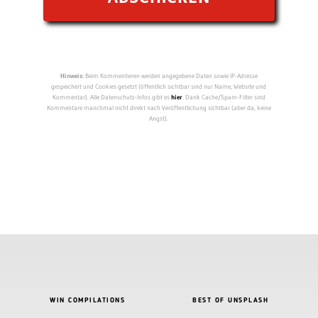
Hinweis:
Beim Kommentieren werden angegebene Daten sowie IP-Adresse
gespeichert und Cookies gesetzt (öffentlich sichtbar sind nur Name, Website und
Kommentar). Alle Datenschutz-Infos gibt es
hier
. Dank Cache/Spam-Filter sind
Kommentare manchmal nicht direkt nach Veröffentlichung sichtbar (aber da, keine
Angst).
WIN COMPILATIONS
BEST OF UNSPLASH