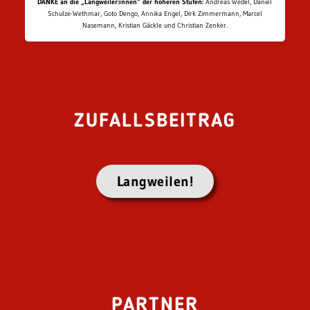
DANKE an die „Langweiler:innen“ der höheren Stufen:
Andreas Wedel, Daniel
Schulze-Wethmar, Goto Dengo, Annika Engel, Dirk Zimmermann, Marcel
Nasemann, Kristian Gäckle und Christian Zenker.
ZUFALLSBEITRAG
Langweilen!
PARTNER