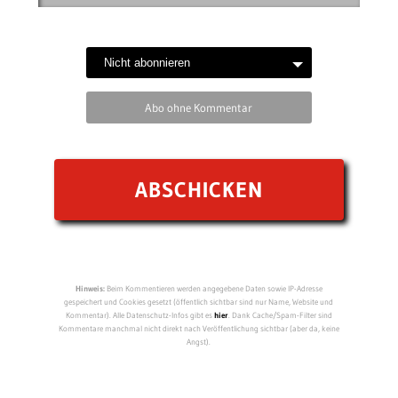
Abo ohne Kommentar
Hinweis:
Beim Kommentieren werden angegebene Daten sowie IP-Adresse
gespeichert und Cookies gesetzt (öffentlich sichtbar sind nur Name, Website und
Kommentar). Alle Datenschutz-Infos gibt es
hier
. Dank Cache/Spam-Filter sind
Kommentare manchmal nicht direkt nach Veröffentlichung sichtbar (aber da, keine
Angst).