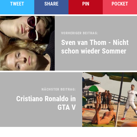
TWEET
SHARE
PIN
POCKET
VORHERIGER BEITRAG:
Sven van Thom - Nicht
schon wieder Sommer
NÄCHSTER BEITRAG:
Cristiano Ronaldo in
GTA V