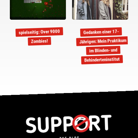
spielseitig: Over 9000
Gedanken einer 17-
Jährigen: Mein Praktikum
Zombies!
im Blinden- und
Behinderteninstitut