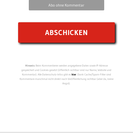
Abo ohne Kommentar
Hinweis:
Beim Kommentieren werden angegebene Daten sowie IP-Adresse
gespeichert und Cookies gesetzt (öffentlich sichtbar sind nur Name, Website und
Kommentar). Alle Datenschutz-Infos gibt es
hier
. Dank Cache/Spam-Filter sind
Kommentare manchmal nicht direkt nach Veröffentlichung sichtbar (aber da, keine
Angst).