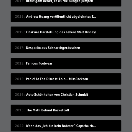
2013
Bräutigam denkt, er würde Bungee jumpen
2019
Andrew Huang veröffentlicht abgelehntes TV-Konzept einfach auf YouTube
2019
Obskure Darstellung des Lebens Walt Disneys
2017
Despacito aus Schnarchgeräuschen
2013
Famous Footwear
2013
Panic! At The Disco ft. Lolo – Miss Jackson
2016
Auto-Schönheiten von Christian Schmidt
2015
The Math Behind Basketball
2022
Wenn das „Ich bin kein Roboter“-Captcha richtig schwer ist…