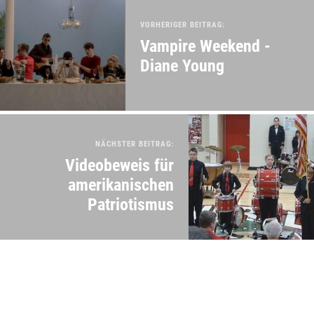
VORHERIGER BEITRAG:
Vampire Weekend -
Diane Young
NÄCHSTER BEITRAG:
Videobeweis für
amerikanischen
Patriotismus