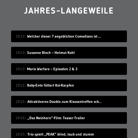
JAHRES-LANGEWEILE
2022
Welcher dieser 7 angeblichen Comedians ist gar keiner?
2013
Susanne Blech – Helmut Kohl
2013
Mario Warfare – Episoden 2 & 3
2011
Baby-Ente füttert Koi-Karpfen
2025
Attraktiveres Double zum Klassentreffen schicken
2026
„Das Neinhorn“-Film: Teaser-Trailer
2025
Trio spielt „PEAK“ blind, taub und stumm