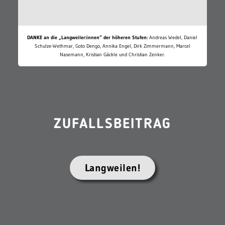
DANKE an die „Langweiler:innen“ der höheren Stufen:
Andreas Wedel, Daniel
Schulze-Wethmar, Goto Dengo, Annika Engel, Dirk Zimmermann, Marcel
Nasemann, Kristian Gäckle und Christian Zenker.
ZUFALLSBEITRAG
Langweilen!