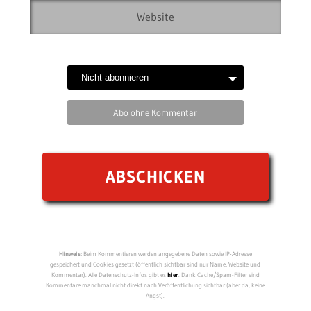
Abo ohne Kommentar
Hinweis:
Beim Kommentieren werden angegebene Daten sowie IP-Adresse
gespeichert und Cookies gesetzt (öffentlich sichtbar sind nur Name, Website und
Kommentar). Alle Datenschutz-Infos gibt es
hier
. Dank Cache/Spam-Filter sind
Kommentare manchmal nicht direkt nach Veröffentlichung sichtbar (aber da, keine
Angst).