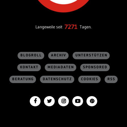
7271
Langeweile seit
Tagen.
BLOGROLL
ARCHIV
UNTERSTÜTZEN
KONTAKT
MEDIADATEN
SPONSORED
BERATUNG
DATENSCHUTZ
COOKIES
RSS