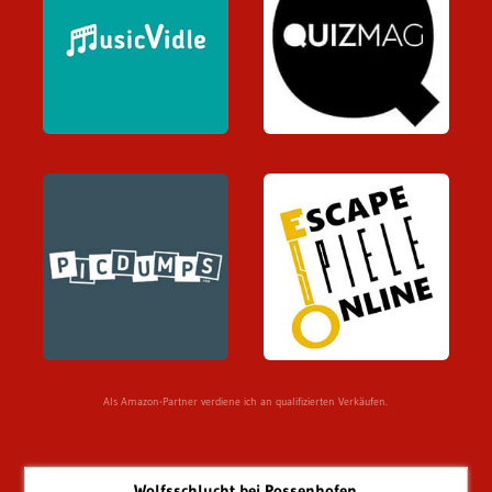
Als Amazon-Partner verdiene ich an qualifizierten Verkäufen.
Wolfsschlucht bei Possenhofen