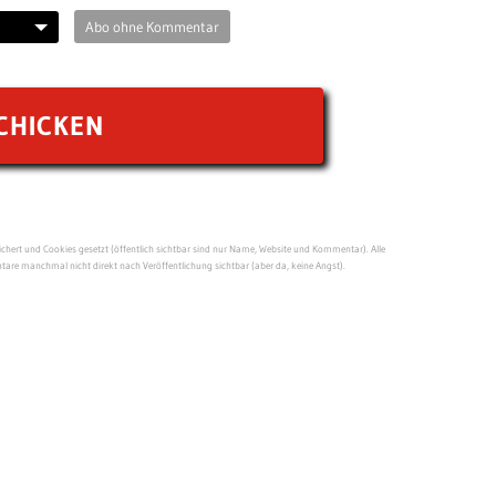
Abo ohne Kommentar
ert und Cookies gesetzt (öffentlich sichtbar sind nur Name, Website und Kommentar). Alle
re manchmal nicht direkt nach Veröffentlichung sichtbar (aber da, keine Angst).