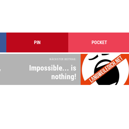
PIN
POCKET
NÄCHSTER BEITRAG:
Impossible... is
7
nothing!