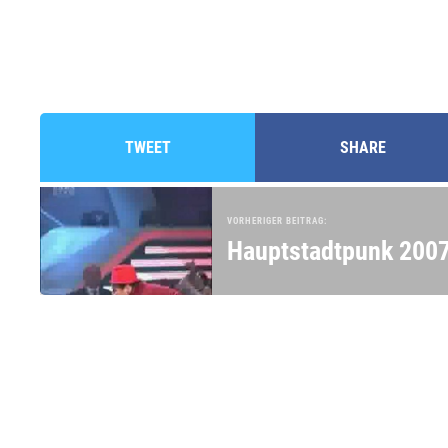
TWEET
SHARE
VORHERIGER BEITRAG:
Hauptstadtpunk 200