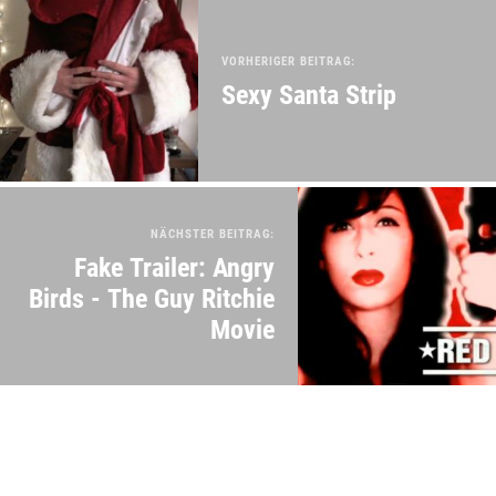
VORHERIGER BEITRAG:
Sexy Santa Strip
NÄCHSTER BEITRAG:
Fake Trailer: Angry
Birds - The Guy Ritchie
Movie