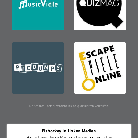
Als Amazon-Partner verdiene ich an qualifizierten Verkäufen.
Eishockey in linken Medien
Was ist eine linke Perspektive im schnellsten