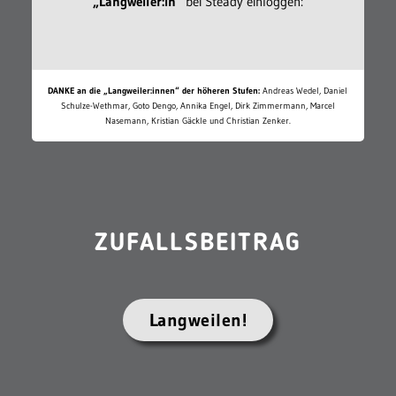
„Langweiler:in“
bei Steady einloggen:
DANKE an die „Langweiler:innen“ der höheren Stufen:
Andreas Wedel, Daniel
Schulze-Wethmar, Goto Dengo, Annika Engel, Dirk Zimmermann, Marcel
Nasemann, Kristian Gäckle und Christian Zenker.
ZUFALLSBEITRAG
Langweilen!