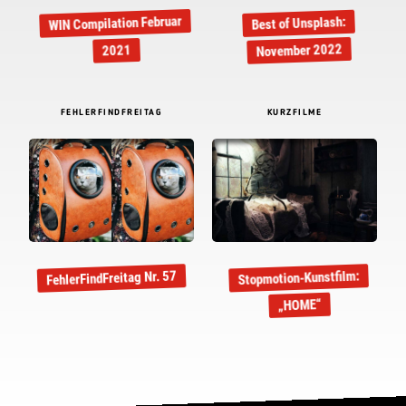
WIN Compilation Februar
Best of Unsplash:
November 2022
2021
FEHLERFINDFREITAG
KURZFILME
FehlerFindFreitag Nr. 57
Stopmotion-Kunstfilm:
„HOME“