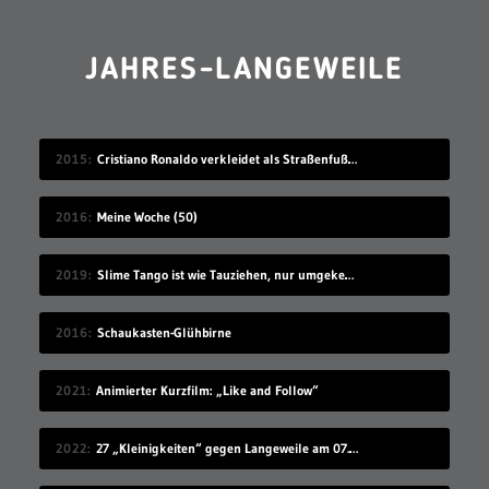
JAHRES-LANGEWEILE
2015
Cristiano Ronaldo verkleidet als Straßenfußballer
2016
Meine Woche (50)
2019
Slime Tango ist wie Tauziehen, nur umgekehrt
2016
Schaukasten-Glühbirne
2021
Animierter Kurzfilm: „Like and Follow“
2022
27 „Kleinigkeiten“ gegen Langeweile am 07.08.2022