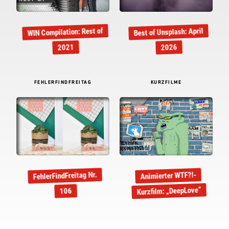
WIN Compilation: Rest of
Best of Unsplash: April
2021
2026
FEHLERFINDFREITAG
KURZFILME
FehlerFindFreitag Nr.
Animierter WTF?!-
Kurzfilm: „DeepLove“
106