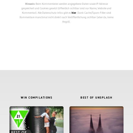
Hinweis:
Beim Kommentieren werden angegebene Daten sowie IP-Adresse
gespeichert und Cookies gesetzt (öffentlich sichtbar sind nur Name, Website und
Kommentar). Alle Datenschutz-Infos gibt es
hier
. Dank Cache/Spam-Filter sind
Kommentare manchmal nicht direkt nach Veröffentlichung sichtbar (aber da, keine
Angst).
WIN COMPILATIONS
BEST OF UNSPLASH