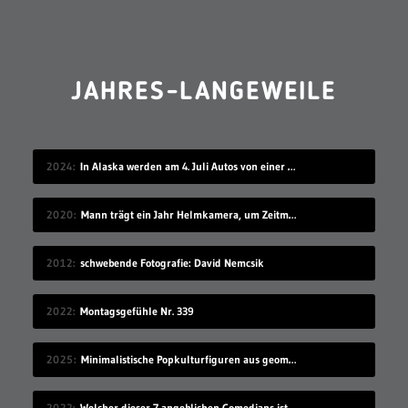
JAHRES-LANGEWEILE
2024
In Alaska werden am 4. Juli Autos von einer Klippe gefahren
2020
Mann trägt ein Jahr Helmkamera, um Zeitmaschine zu bauen
2012
schwebende Fotografie: David Nemcsik
2022
Montagsgefühle Nr. 339
2025
Minimalistische Popkulturfiguren aus geometrischen Formen
2022
Welcher dieser 7 angeblichen Comedians ist gar keiner?