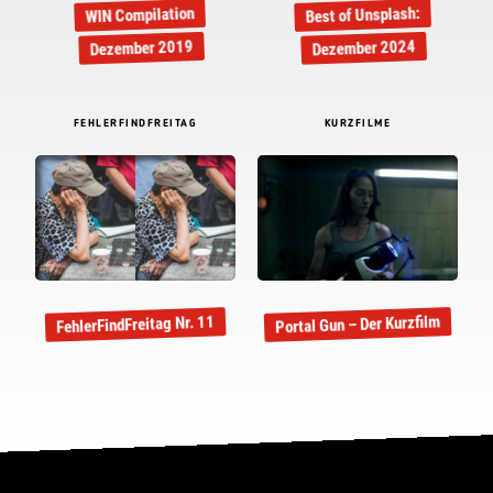
Best of Unsplash:
WIN Compilation
Dezember 2019
Dezember 2024
FEHLERFINDFREITAG
KURZFILME
Portal Gun – Der Kurzfilm
FehlerFindFreitag Nr. 11