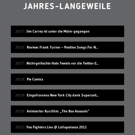
JAHRES-LANGEWEILE
2017
Jim Carrey ist unter die Maler gegangen
2015
Review: Frank Turner – Positive Songs For Negative People
2017
Nicht-gelöschte Hate Tweets vor die Twitter-Zentrale gesprüht
2018
Pie Comics
2019
Eingefrorenes New York City dank Superzeitlupe
2020
Animierter Kurzfilm: „The Box Assassin“
2012
Foo Fighters Live @ Lollapalooza 2012