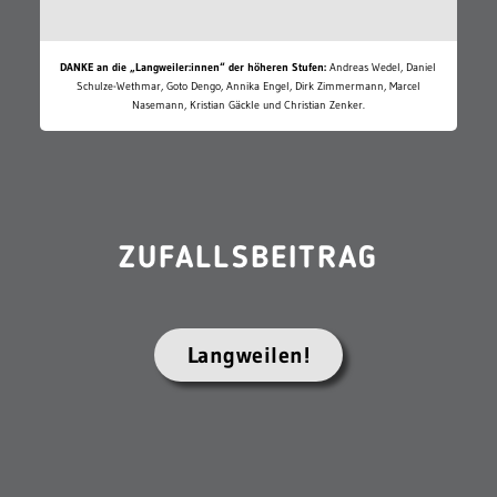
DANKE an die „Langweiler:innen“ der höheren Stufen:
Andreas Wedel, Daniel
Schulze-Wethmar, Goto Dengo, Annika Engel, Dirk Zimmermann, Marcel
Nasemann, Kristian Gäckle und Christian Zenker.
ZUFALLSBEITRAG
Langweilen!