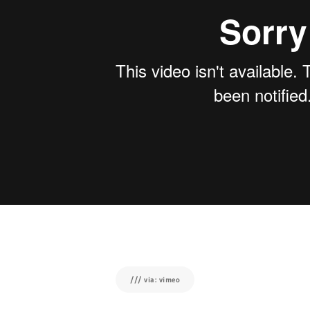
/// via: vimeo