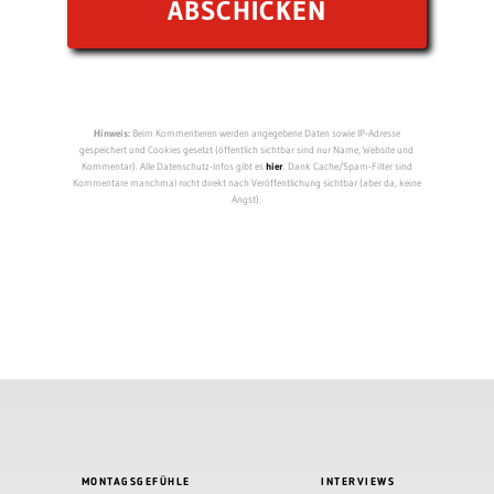
Hinweis:
Beim Kommentieren werden angegebene Daten sowie IP-Adresse
gespeichert und Cookies gesetzt (öffentlich sichtbar sind nur Name, Website und
Kommentar). Alle Datenschutz-Infos gibt es
hier
. Dank Cache/Spam-Filter sind
Kommentare manchmal nicht direkt nach Veröffentlichung sichtbar (aber da, keine
Angst).
MONTAGSGEFÜHLE
INTERVIEWS