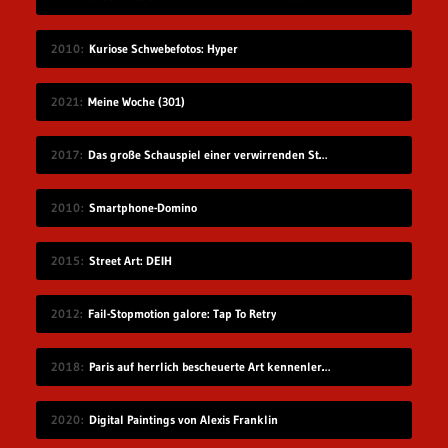
2010
Kuriose Schwebefotos: Hyper
2021
Meine Woche (301)
2017
Das große Schauspiel einer verwirrenden Straßenkennzeichnung
2010
Smartphone-Domino
2015
Street Art: DEIH
2012
Fail-Stopmotion galore: Tap To Retry
2018
Paris auf herrlich bescheuerte Art kennenlernen
2020
Digital Paintings von Alexis Franklin