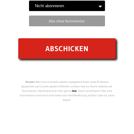
Abo ohne Kommentar
Hinweis:
Beim Kommentieren werden angegebene Daten sowie IP-Adresse
gespeichert und Cookies gesetzt (öffentlich sichtbar sind nur Name, Website und
Kommentar). Alle Datenschutz-Infos gibt es
hier
. Dank Cache/Spam-Filter sind
Kommentare manchmal nicht direkt nach Veröffentlichung sichtbar (aber da, keine
Angst).