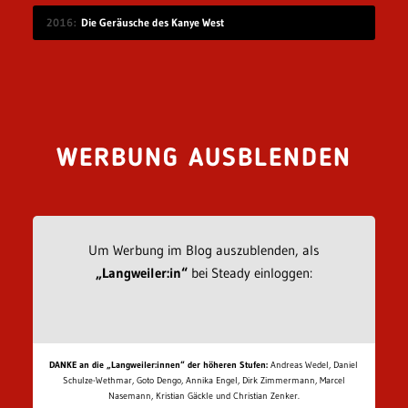
2016
Die Geräusche des Kanye West
WERBUNG AUSBLENDEN
Um Werbung im Blog auszublenden, als
„Langweiler:in“
bei Steady einloggen:
DANKE an die „Langweiler:innen“ der höheren Stufen:
Andreas Wedel, Daniel
Schulze-Wethmar, Goto Dengo, Annika Engel, Dirk Zimmermann, Marcel
Nasemann, Kristian Gäckle und Christian Zenker.