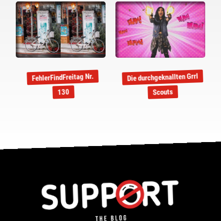
Die durchgeknallten Grrl
FehlerFindFreitag Nr.
Scouts
130