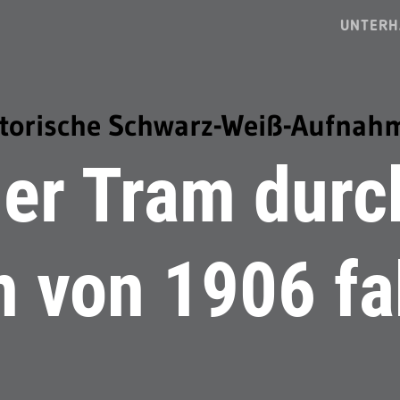
UNTERH
storische Schwarz-Weiß-Aufnah
der Tram durc
n von 1906 fa