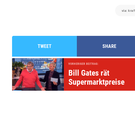
via: kra
TWEET
SHARE
VORHERIGER BEITRAG:
Bill Gates rät
Supermarktpreise