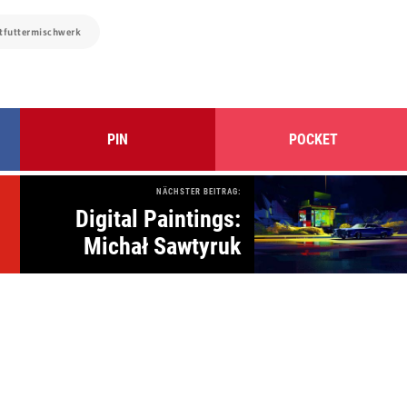
ftfuttermischwerk
PIN
POCKET
NÄCHSTER BEITRAG:
Digital Paintings:
Michał Sawtyruk