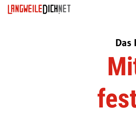
Das 
Mi
fes