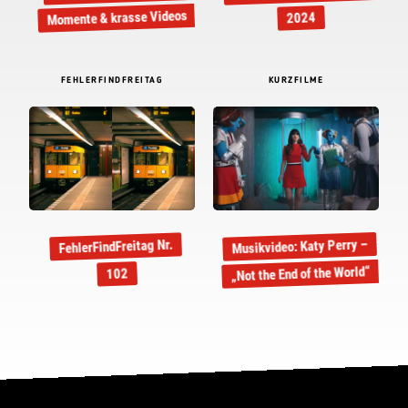
Momente & krasse Videos
2024
FEHLERFINDFREITAG
KURZFILME
Musikvideo: Katy Perry –
FehlerFindFreitag Nr.
„Not the End of the World“
102