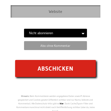
Abo ohne Kommentar
Hinweis:
Beim Kommentieren werden angegebene Daten sowie IP-Adresse
gespeichert und Cookies gesetzt (öffentlich sichtbar sind nur Name, Website und
Kommentar). Alle Datenschutz-Infos gibt es
hier
. Dank Cache/Spam-Filter sind
Kommentare manchmal nicht direkt nach Veröffentlichung sichtbar (aber da, keine
Angst).