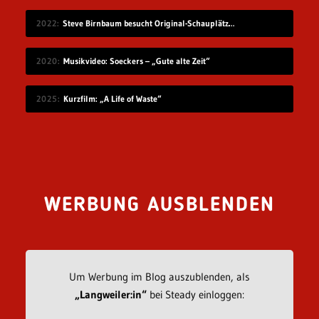
2022
Steve Birnbaum besucht Original-Schauplätze von Musik-Fotografien
2020
Musikvideo: Soeckers – „Gute alte Zeit“
2025
Kurzfilm: „A Life of Waste“
WERBUNG AUSBLENDEN
Um Werbung im Blog auszublenden, als
„Langweiler:in“
bei Steady einloggen: