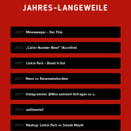
JAHRES-LANGEWEILE
2007
Minesweeper – Der Film
2024
„Caller Number Nine!“ (Kurzfilm)
2007
Linkin Park – Bleed It Out
2017
Mann vs. Riesenwindturbine
2017
Instagrammer @Nico sammelt Anfragen zu seinem Benutzernamen
2015
asdfmovie9
2015
Mashup: Linkin Park vs. Smash Mouth