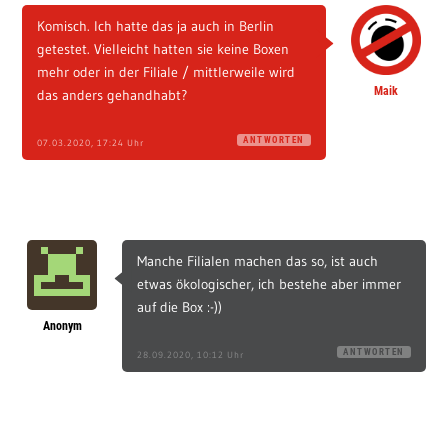
Komisch. Ich hatte das ja auch in Berlin
getestet. Vielleicht hatten sie keine Boxen
mehr oder in der Filiale / mittlerweile wird
Maik
das anders gehandhabt?
ANTWORTEN
07.03.2020, 17:24 Uhr
Manche Filialen machen das so, ist auch
etwas ökologischer, ich bestehe aber immer
auf die Box :-))
Anonym
ANTWORTEN
28.09.2020, 10:12 Uhr