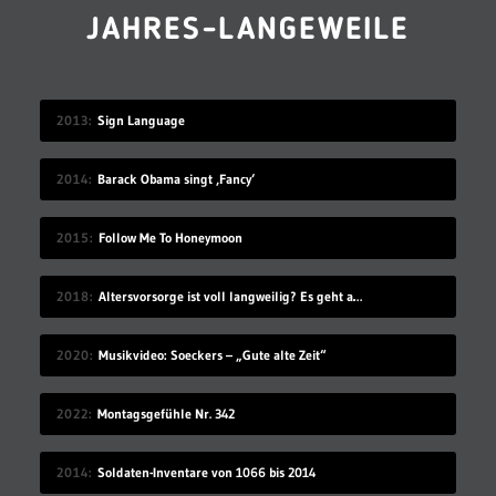
JAHRES-LANGEWEILE
2013
Sign Language
2014
Barack Obama singt ‚Fancy‘
2015
Follow Me To Honeymoon
2018
Altersvorsorge ist voll langweilig? Es geht auch modern!
2020
Musikvideo: Soeckers – „Gute alte Zeit“
2022
Montagsgefühle Nr. 342
2014
Soldaten-Inventare von 1066 bis 2014