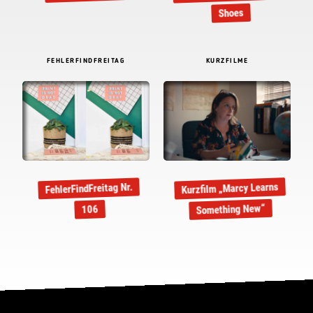
Shoes
FEHLERFINDFREITAG
KURZFILME
Kurzfilm „Marcy Learns
FehlerFindFreitag Nr.
Something New“
106