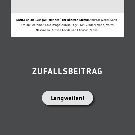
DANKE an die „Langweiler:innen“ der höheren Stufen:
Andreas Wedel, Daniel
Schulze-Wethmar, Goto Dengo, Annika Engel, Dirk Zimmermann, Marcel
Nasemann, Kristian Gäckle und Christian Zenker.
ZUFALLSBEITRAG
Langweilen!