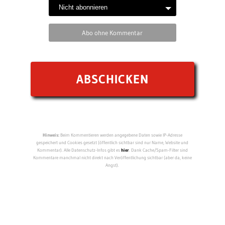
Abo ohne Kommentar
Hinweis:
Beim Kommentieren werden angegebene Daten sowie IP-Adresse
gespeichert und Cookies gesetzt (öffentlich sichtbar sind nur Name, Website und
Kommentar). Alle Datenschutz-Infos gibt es
hier
. Dank Cache/Spam-Filter sind
Kommentare manchmal nicht direkt nach Veröffentlichung sichtbar (aber da, keine
Angst).