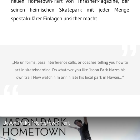
neuen Hometown-Part von ThrasherMagazine, der
seinen heimischen Skatepark mit jeder Menge
spektakulärer Einlagen unsicher macht.
„No uniforms, pass interference calls, or coaches telling you how to
act in skateboarding. Do whatever you like. Jason Park blazes his
own trail. Now watch him annihilate his local park in Hawaii…“
Jason Park's "Hometown" Part