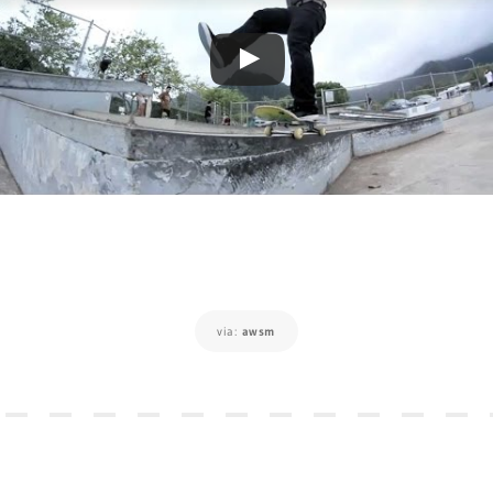
via:
awsm