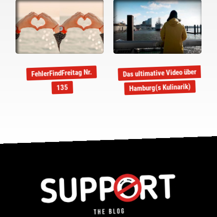
Das ultimative Video über
FehlerFindFreitag Nr.
Hamburg(s Kulinarik)
135