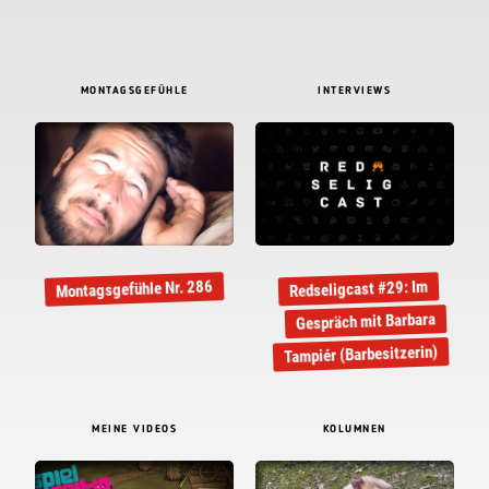
MONTAGSGEFÜHLE
INTERVIEWS
Montagsgefühle Nr. 286
Redseligcast #29: Im
Gespräch mit Barbara
Tampiér (Barbesitzerin)
MEINE VIDEOS
KOLUMNEN