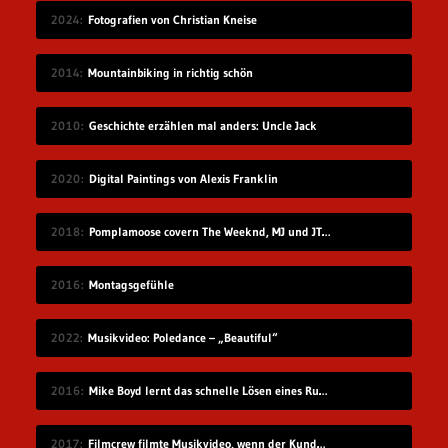
2024
Fotografien von Christian Kneise
2014
Mountainbiking in richtig schön
2010
Geschichte erzählen mal anders: Uncle Jack
2020
Digital Paintings von Alexis Franklin
2018
Pomplamoose covern The Weeknd, MJ und JT in sehr schönem Mashup
2016
Montagsgefühle
2022
Musikvideo: Poledance – „Beautiful“
2016
Mike Boyd lernt das schnelle Lösen eines Rubik’s Cube
2017
Filmcrew filmte Musikvideo, wenn der Kunde grad nicht hingeschaut hat