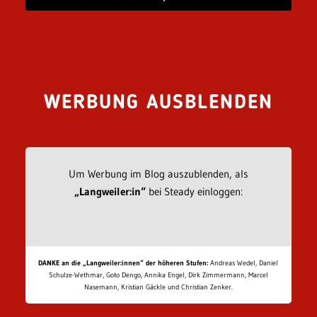
WERBUNG AUSBLENDEN
Um Werbung im Blog auszublenden, als
„Langweiler:in“
bei Steady einloggen:
DANKE an die „Langweiler:innen“ der höheren Stufen:
Andreas Wedel, Daniel
Schulze-Wethmar, Goto Dengo, Annika Engel, Dirk Zimmermann, Marcel
Nasemann, Kristian Gäckle und Christian Zenker.