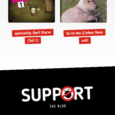
So ist das (L)eben: Nase
spielseitig: Don’t Starve
(Teil 1)
voll!