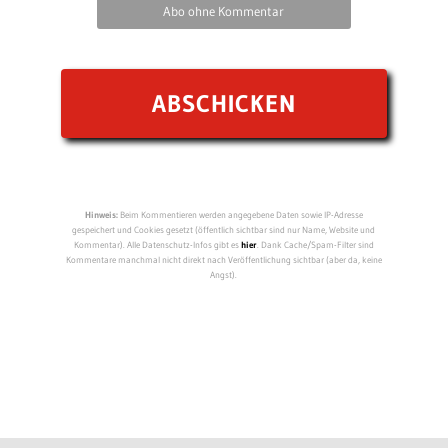
Abo ohne Kommentar
Hinweis:
Beim Kommentieren werden angegebene Daten sowie IP-Adresse
gespeichert und Cookies gesetzt (öffentlich sichtbar sind nur Name, Website und
Kommentar). Alle Datenschutz-Infos gibt es
hier
. Dank Cache/Spam-Filter sind
Kommentare manchmal nicht direkt nach Veröffentlichung sichtbar (aber da, keine
Angst).