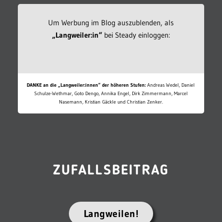
Um Werbung im Blog auszublenden, als
„Langweiler:in“
bei Steady einloggen:
DANKE an die „Langweiler:innen“ der höheren Stufen:
Andreas Wedel, Daniel
Schulze-Wethmar, Goto Dengo, Annika Engel, Dirk Zimmermann, Marcel
Nasemann, Kristian Gäckle und Christian Zenker.
ZUFALLSBEITRAG
Langweilen!