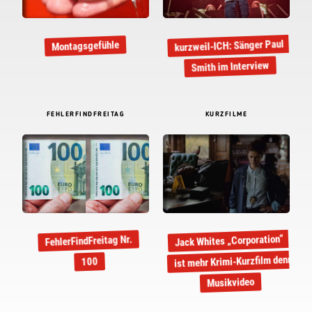
kurzweil-ICH: Sänger Paul
Montagsgefühle
Smith im Interview
FEHLERFINDFREITAG
KURZFILME
Jack Whites „Corporation“
FehlerFindFreitag Nr.
ist mehr Krimi-Kurzfilm denn
100
Musikvideo