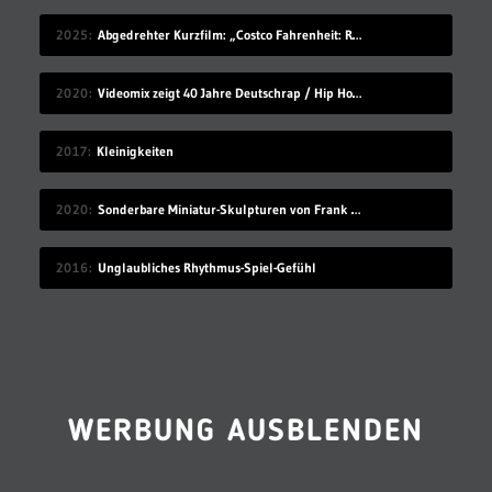
2025
Abgedrehter Kurzfilm: „Costco Fahrenheit: Reborn: Meow meow’s Revenge“
2020
Videomix zeigt 40 Jahre Deutschrap / Hip Hop in 7:30 Minuten
2017
Kleinigkeiten
2020
Sonderbare Miniatur-Skulpturen von Frank Kunert
2016
Unglaubliches Rhythmus-Spiel-Gefühl
WERBUNG AUSBLENDEN