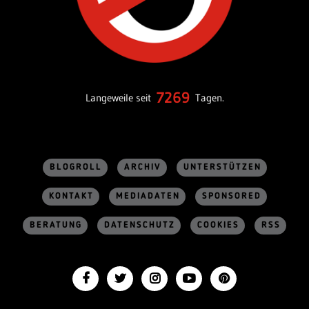
7269
Langeweile seit
Tagen.
BLOGROLL
ARCHIV
UNTERSTÜTZEN
KONTAKT
MEDIADATEN
SPONSORED
BERATUNG
DATENSCHUTZ
COOKIES
RSS