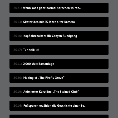
2021
Wenn Yoda ganz normal sprechen würde…
2013
Skatevideo mit 25 Jahre alter Kamera
2010
Kopf abschalten: HD-Canyon-Rundgang
2017
Tunnelblick
2011
2.000 Watt Bassanlage
2020
Making of „The Firefly Grove“
2019
Animierter Kurzfilm: „The Stained Club“
2016
Fußspuren erzählen die Geschichte einer Begegnung