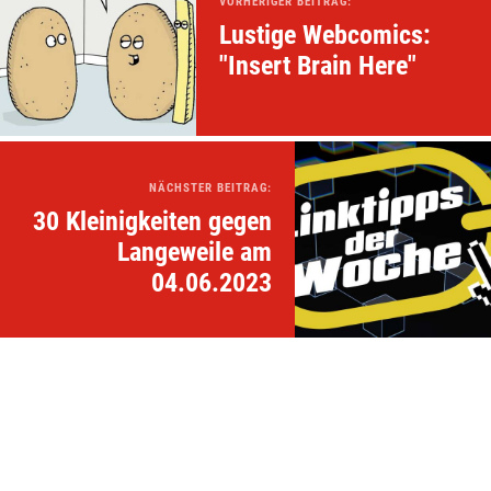
VORHERIGER BEITRAG:
Lustige Webcomics:
"Insert Brain Here"
NÄCHSTER BEITRAG:
30 Kleinigkeiten gegen
Langeweile am
04.06.2023