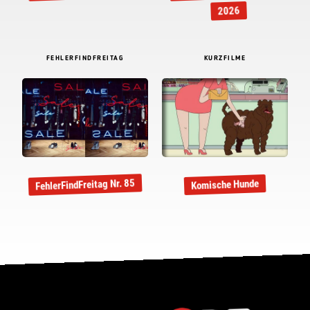
2026
FEHLERFINDFREITAG
KURZFILME
FehlerFindFreitag Nr. 85
Komische Hunde