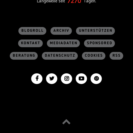
7270
Langeweile seit
Tagen.
BLOGROLL
ARCHIV
UNTERSTÜTZEN
KONTAKT
MEDIADATEN
SPONSORED
BERATUNG
DATENSCHUTZ
COOKIES
RSS