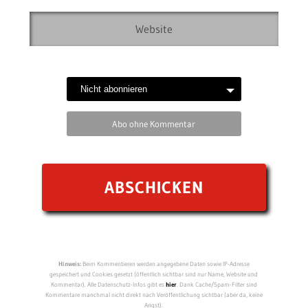
Abo ohne Kommentar
Hinweis:
Beim Kommentieren werden angegebene Daten sowie IP-Adresse
gespeichert und Cookies gesetzt (öffentlich sichtbar sind nur Name, Website und
Kommentar). Alle Datenschutz-Infos gibt es
hier
. Dank Cache/Spam-Filter sind
Kommentare manchmal nicht direkt nach Veröffentlichung sichtbar (aber da, keine
Angst).