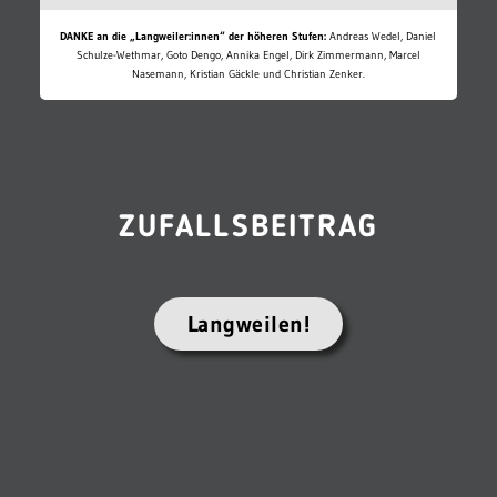
DANKE an die „Langweiler:innen“ der höheren Stufen:
Andreas Wedel, Daniel
Schulze-Wethmar, Goto Dengo, Annika Engel, Dirk Zimmermann, Marcel
Nasemann, Kristian Gäckle und Christian Zenker.
ZUFALLSBEITRAG
Langweilen!