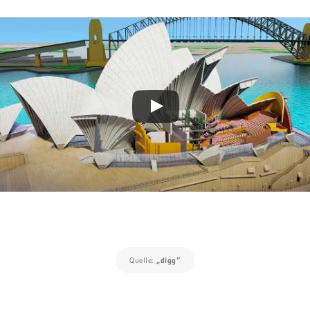
Quelle:
„digg“